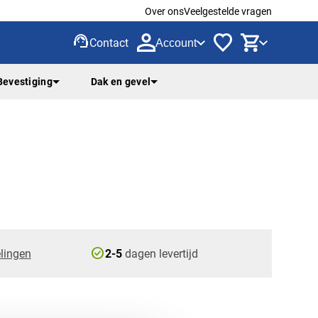
Over ons
Veelgestelde vragen
support_agent
Contact
Account
Bevestiging
Dak en gevel
check_circle
lingen
2-5
dagen levertijd