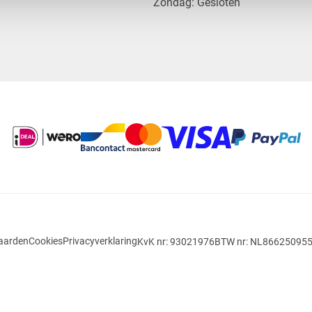
​Zondag: Gesloten
aarden
Cookies
Privacyverklaring
KvK nr: 93021976
BTW nr: NL86625095