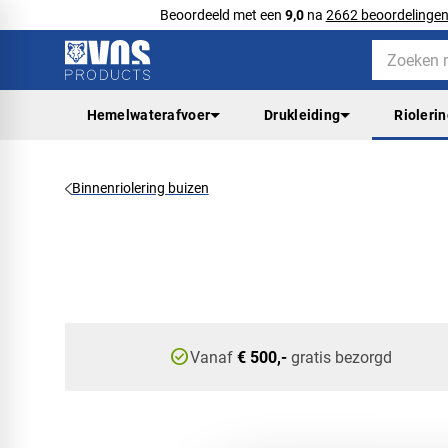
Beoordeeld met een
9,0
na
2662 beoordelinge
Hemelwaterafvoer
Drukleiding
Rioleri
Binnenriolering buizen
check_circle
Vanaf
€ 500,-
gratis bezorgd