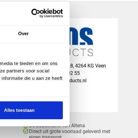
Over
 media te bieden en om ons
map
Veensesteeg 8, 4264 KG Veen
ze partners voor social
phone_enabled
+31 416 75 02 55
nformatie die u aan ze heeft
mail
info@vosproducts.nl
Alles toestaan
check_circle
Dé bouwmarkt van Altena
check_circle
Direct uit grote voorraad geleverd met
eigen transport