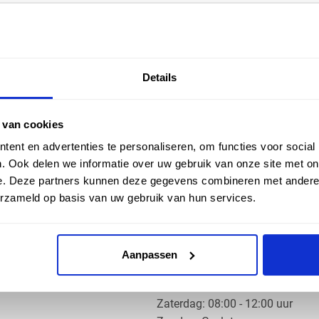
EN HULP
ZAKELIJK
Details
ice
Klantaccount aanvragen
k
e vragen
 van cookies
ent en advertenties te personaliseren, om functies voor social
. Ook delen we informatie over uw gebruik van onze site met on
e. Deze partners kunnen deze gegevens combineren met andere i
erzameld op basis van uw gebruik van hun services.
OS PRODUCTS
OPENINGSTIJDEN
Aanpassen
Ma t/m do: 07:30 - 17:30 uur
​Vrijdag: 07:30 - 17:00 uur
​Zaterdag: 08:00 - 12:00 uur