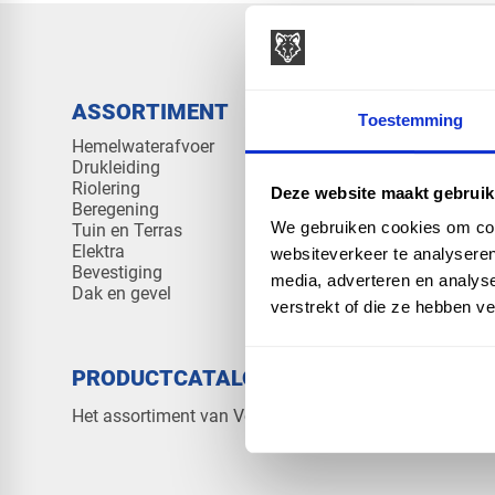
ASSORTIMENT
KENNIS 
Toestemming
Hemelwaterafvoer
Klantenserv
Drukleiding
Kennisban
Riolering
Veelgesteld
Deze website maakt gebruik
Beregening
We gebruiken cookies om cont
Tuin en Terras
Elektra
websiteverkeer te analyseren
Bevestiging
media, adverteren en analys
Dak en gevel
verstrekt of die ze hebben v
PRODUCTCATALOGUS 2026
OVER V
Contact
Het assortiment van Vos Products
Over ons