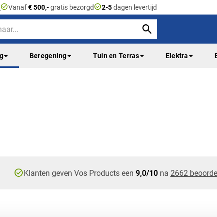
check_circle
check_circle
n
Vanaf
€ 500,-
gratis bezorgd
2-5
dagen levertijd
ng
Beregening
Tuin en Terras
Elektra
check_circle
Klanten geven Vos Products een
9,0/10
na
2662 beoorde