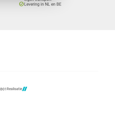
check_circle
Levering in NL en BE
Realisatie
5B01