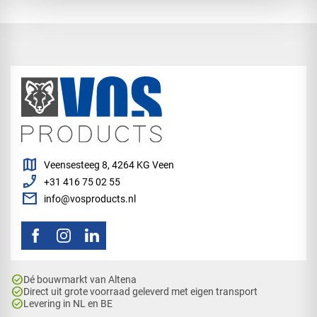
map
Veensesteeg 8, 4264 KG Veen
phone_enabled
+31 416 75 02 55
mail
info@vosproducts.nl
check_circle
Dé bouwmarkt van Altena
check_circle
Direct uit grote voorraad geleverd met eigen transport
check_circle
Levering in NL en BE