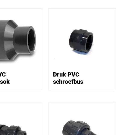
VC
Druk PVC
psok
schroefbus