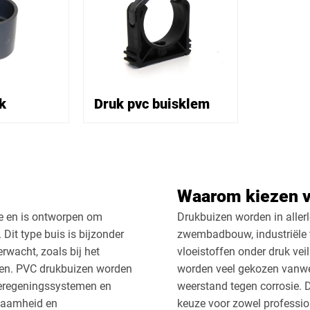
k
Druk pvc buisklem
Waarom kiezen v
e en is ontworpen om
Drukbuizen worden in allerle
 Dit type buis is bijzonder
zwembadbouw, industriële 
rwacht, zoals bij het
vloeistoffen onder druk veil
men. PVC drukbuizen worden
worden veel gekozen vanwe
 beregeningssystemen en
weerstand tegen corrosie.
rzaamheid en
keuze voor zowel profession