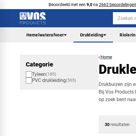
Beoordeeld met een
9,0
na
2662 beoordelinge
Hemelwaterafvoer
Drukleiding
Rioleri
Home
Categorie
Drukle
Tyleen
185
PVC drukleiding
565
Drukbuizen zijn e
Bij Vos Products 
op zoek bent naa
30
resultaten