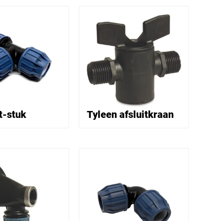
t-stuk
Tyleen afsluitkraan