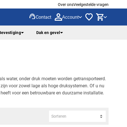
Over ons
Veelgestelde vragen
support_agent
Contact
Account
Bevestiging
Dak en gevel
als water, onder druk moeten worden getransporteerd.
 zijn voor zowel lage als hoge druksystemen. Of u nu
 heeft voor een betrouwbare en duurzame installatie.
Sorteren