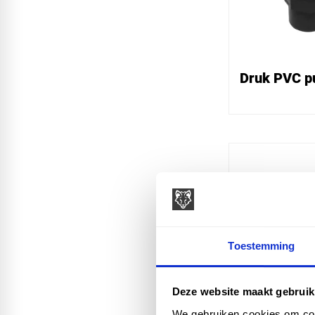
Druk PVC p
Toestemming
Deze website maakt gebruik
Druk pvc sl
We gebruiken cookies om cont