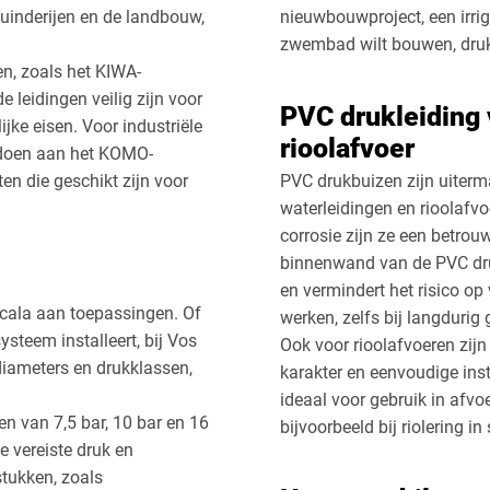
tuinderijen en de landbouw,
nieuwbouwproject, een irrig
zwembad wilt bouwen, drukb
n, zoals het KIWA-
e leidingen veilig zijn voor
PVC drukleiding 
jke eisen. Voor industriële
rioolafvoer
ldoen aan het KOMO-
n die geschikt zijn voor
PVC drukbuizen zijn uiterm
waterleidingen en rioolafv
corrosie zijn ze een betro
binnenwand van de PVC dru
en vermindert het risico op 
scala aan toepassingen. Of
werken, zelfs bij langdurig 
systeem installeert, bij Vos
​Ook voor rioolafvoeren zi
diameters en drukklassen,
karakter en eenvoudige ins
ideaal voor gebruik in afv
 van 7,5 bar, 10 bar en 16
bijvoorbeeld bij riolering i
de vereiste druk en
tukken, zoals