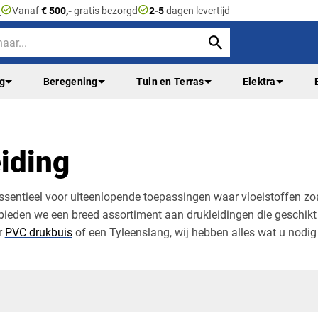
check_circle
check_circle
n
Vanaf
€ 500,-
gratis bezorgd
2-5
dagen levertijd
ng
Beregening
Tuin en Terras
Elektra
iding
ssentieel voor uiteenlopende toepassingen waar vloeistoffen zo
bieden we een breed assortiment aan drukleidingen die geschikt
r
PVC drukbuis
of een Tyleenslang, wij hebben alles wat u nodig