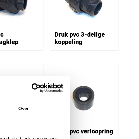
vc
Druk pvc 3-delige
lagklep
koppeling
Over
vc eindkap
Druk pvc verloopring
 media te bieden en om ons