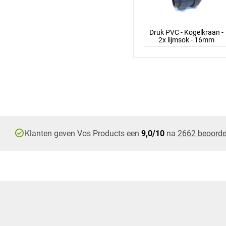
Druk PVC - Kogelkraan -
2x lijmsok - 16mm
check_circle
Klanten geven Vos Products een
9,0/10
na
2662 beoorde