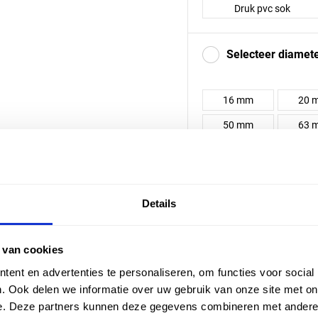
Druk pvc sok
Selecteer diamet
16 mm
20 
50 mm
63 
Kies een variant
Details
 van cookies
ent en advertenties te personaliseren, om functies voor social
. Ook delen we informatie over uw gebruik van onze site met on
Druk PVC - Kogelkraan -
e. Deze partners kunnen deze gegevens combineren met andere i
2x lijmsok - 110mm