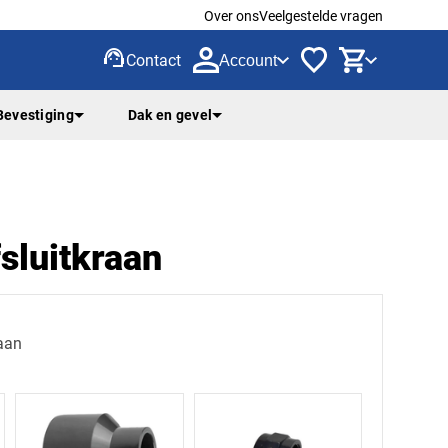
Over ons
Veelgestelde vragen
support_agent
Contact
Account
Bevestiging
Dak en gevel
sluitkraan
raan