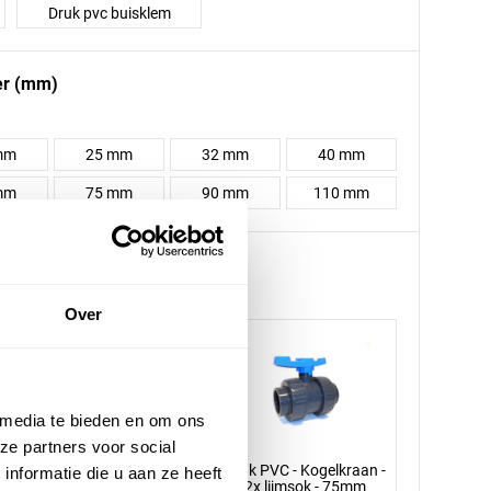
Druk pvc buisklem
er (mm)
mm
25 mm
32 mm
40 mm
mm
75 mm
90 mm
110 mm
Over
 media te bieden en om ons
ze partners voor social
Druk PVC - Kogelkraan -
Druk PVC - Kogelkraan -
nformatie die u aan ze heeft
2x lijmsok - 90mm
2x lijmsok - 75mm