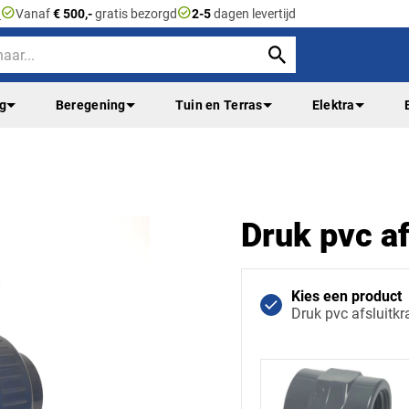
check_circle
check_circle
n
Vanaf
€ 500,-
gratis bezorgd
2-5
dagen levertijd
ng
Beregening
Tuin en Terras
Elektra
Druk pvc af
Kies een product
Druk pvc afsluitk