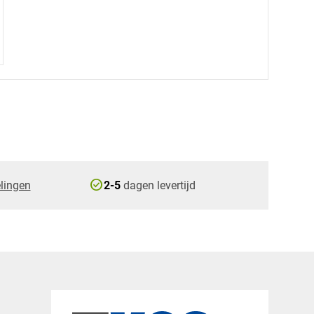
check_circle
lingen
2-5
dagen levertijd