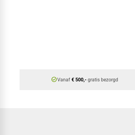
check_circle
Vanaf
€ 500,-
gratis bezorgd