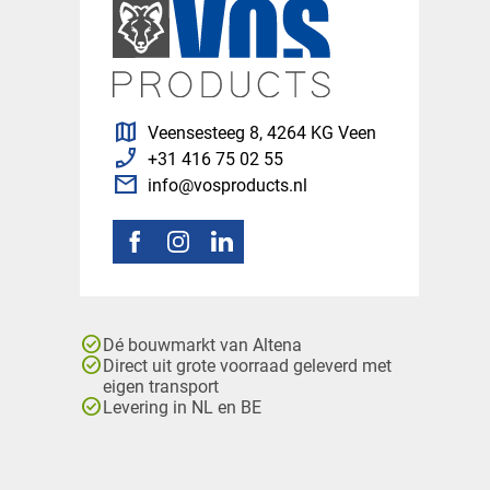
map
Veensesteeg 8, 4264 KG Veen
phone_enabled
+31 416 75 02 55
mail
info@vosproducts.nl
check_circle
Dé bouwmarkt van Altena
check_circle
Direct uit grote voorraad geleverd met
eigen transport
check_circle
Levering in NL en BE