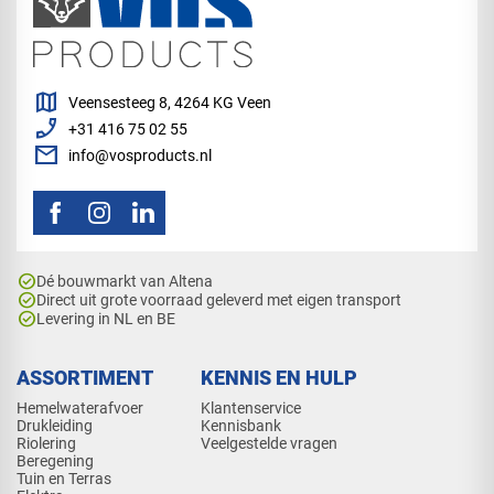
map
Veensesteeg 8, 4264 KG Veen
phone_enabled
+31 416 75 02 55
mail
info@vosproducts.nl
check_circle
Dé bouwmarkt van Altena
check_circle
Direct uit grote voorraad geleverd met eigen transport
check_circle
Levering in NL en BE
ASSORTIMENT
KENNIS EN HULP
Hemelwaterafvoer
Klantenservice
Drukleiding
Kennisbank
Riolering
Veelgestelde vragen
Beregening
Tuin en Terras