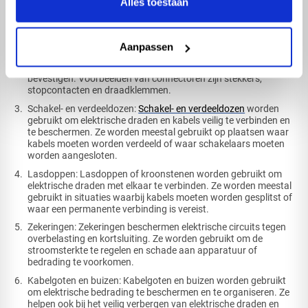
Alles toestaan
Kabels: Elektrische kabels worden gebruikt om stroom vanuit
een voedingsbron naar verschillende apparaten te
transporteren. Ze zijn verkrijgbaar in verschillende diktes en
materialen, zoals koperen en aluminium geleiders.
Aanpassen
Connectoren: Connectoren zijn elektrische verbindingen die
worden gebruikt om kabels aan apparatuur of andere kabels te
bevestigen. Voorbeelden van connectoren zijn stekkers,
stopcontacten en draadklemmen.
Schakel- en verdeeldozen:
Schakel- en verdeeldozen
worden
gebruikt om elektrische draden en kabels veilig te verbinden en
te beschermen. Ze worden meestal gebruikt op plaatsen waar
kabels moeten worden verdeeld of waar schakelaars moeten
worden aangesloten.
Lasdoppen: Lasdoppen of kroonstenen worden gebruikt om
elektrische draden met elkaar te verbinden. Ze worden meestal
gebruikt in situaties waarbij kabels moeten worden gesplitst of
waar een permanente verbinding is vereist.
Zekeringen: Zekeringen beschermen elektrische circuits tegen
overbelasting en kortsluiting. Ze worden gebruikt om de
stroomsterkte te regelen en schade aan apparatuur of
bedrading te voorkomen.
Kabelgoten en buizen: Kabelgoten en buizen worden gebruikt
om elektrische bedrading te beschermen en te organiseren. Ze
helpen ook bij het veilig verbergen van elektrische draden en