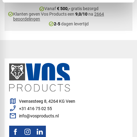
check_circle
Vanaf
€ 500,-
gratis bezorgd
check_circle
Klanten geven Vos Products een
9,0/10
na
2664
beoordelingen
check_circle
2-5
dagen levertijd
map
Veensesteeg 8, 4264 KG Veen
phone_enabled
+31 416 75 02 55
mail
info@vosproducts.nl