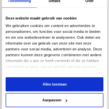
Toestemming
Details
Over
Deze website maakt gebruik van cookies
We gebruiken cookies om content en advertenties te
personaliseren, om functies voor social media te bieden
Vario - Gootuitloop met
wartel en bladvanger
en om ons websiteverkeer te analyseren. Ook delen we
80mm
informatie over uw gebruik van onze site met onze
partners voor social media, adverteren en analyse. Deze
partners kunnen deze gegevens combineren met andere
informatie die u aan ze heeft verstrekt of die ze hebben
verzameld op basis van uw gebruik van hun services.
Vario - Aluminium
gootafsluitstuk voor
Alles toestaan
bakgoot - wit
Aanpassen