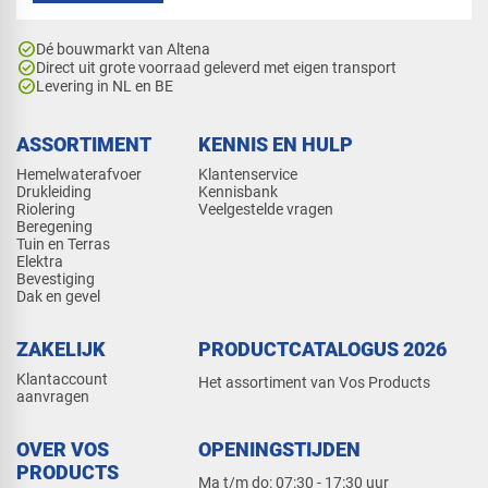
check_circle
Dé bouwmarkt van Altena
check_circle
Direct uit grote voorraad geleverd met eigen transport
check_circle
Levering in NL en BE
ASSORTIMENT
KENNIS EN HULP
Hemelwaterafvoer
Klantenservice
Drukleiding
Kennisbank
Riolering
Veelgestelde vragen
Beregening
Tuin en Terras
Elektra
Bevestiging
Dak en gevel
ZAKELIJK
PRODUCTCATALOGUS 2026
Klantaccount
Het assortiment van Vos Products
aanvragen
OVER VOS
OPENINGSTIJDEN
PRODUCTS
Ma t/m do: 07:30 - 17:30 uur