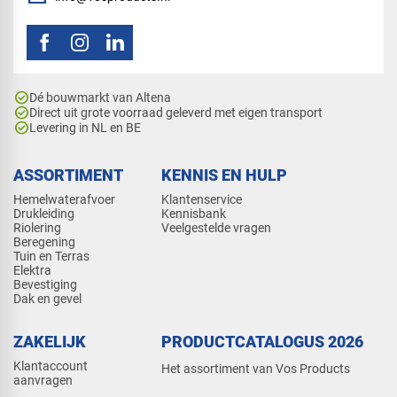
check_circle
Dé bouwmarkt van Altena
check_circle
Direct uit grote voorraad geleverd met eigen transport
check_circle
Levering in NL en BE
ASSORTIMENT
KENNIS EN HULP
Hemelwaterafvoer
Klantenservice
Drukleiding
Kennisbank
Riolering
Veelgestelde vragen
Beregening
Tuin en Terras
Elektra
Bevestiging
Dak en gevel
ZAKELIJK
PRODUCTCATALOGUS 2026
Klantaccount
Het assortiment van Vos Products
aanvragen