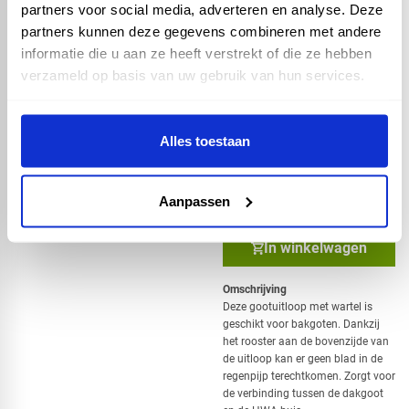
partners voor social media, adverteren en analyse. Deze
partners kunnen deze gegevens combineren met andere
Vario - Aluminium
informatie die u aan ze heeft verstrekt of die ze hebben
gootafsluitstuk voor
bakgoot - wit
verzameld op basis van uw gebruik van hun services.
Artikelnummer: 13151
Alles toestaan
27,88 incl. BTW
23,04 excl. BTW
Aanpassen
In winkelwagen
Omschrijving
Deze gootuitloop met wartel is
geschikt voor bakgoten. Dankzij
het rooster aan de bovenzijde van
de uitloop kan er geen blad in de
regenpijp terechtkomen. Zorgt voor
de verbinding tussen de dakgoot