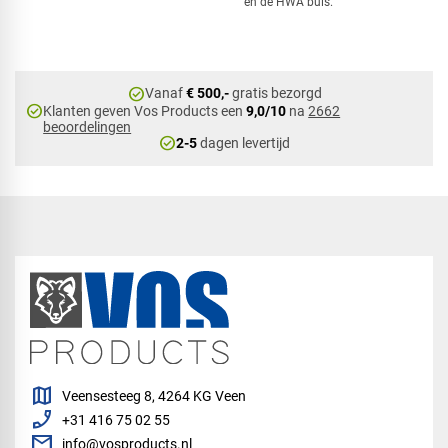
en de HWA buis.
check_circle
Vanaf
€ 500,-
gratis bezorgd
check_circle
Klanten geven Vos Products een
9,0/10
na
2662
beoordelingen
check_circle
2-5
dagen levertijd
map
Veensesteeg 8, 4264 KG Veen
phone_enabled
+31 416 75 02 55
mail
info@vosproducts.nl