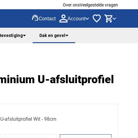
Over ons
Veelgestelde vragen
support_agent
Contact
Account
Bevestiging
Dak en gevel
minium U-afsluitprofiel
U-afsluitprofiel Wit - 98cm