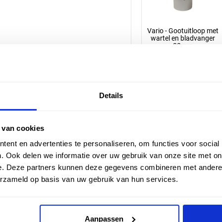
Vario - Gootuitloop met
wartel en bladvanger
80mm
Artikelnummer: 13155
Details
10,14 incl. BTW
8,38 excl. BTW
 van cookies
ent en advertenties te personaliseren, om functies voor social
. Ook delen we informatie over uw gebruik van onze site met on
e. Deze partners kunnen deze gegevens combineren met andere i
Omschrijving
erzameld op basis van uw gebruik van hun services.
Een U-afsluitprofiel van alu
beschermen en mooi af te we
Aanpassen