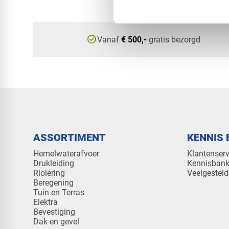
check_circle
Vanaf
€ 500,-
gratis bezorgd
ASSORTIMENT
KENNIS 
Hemelwaterafvoer
Klantenserv
Drukleiding
Kennisban
Riolering
Veelgesteld
Beregening
Tuin en Terras
Elektra
Bevestiging
Dak en gevel