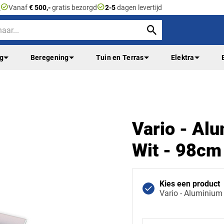
check_circle
check_circle
n
Vanaf
€ 500,-
gratis bezorgd
2-5
dagen levertijd
ng
Beregening
Tuin en Terras
Elektra
Vario - Alu
Wit - 98cm
Kies een product
Vario - Aluminium 