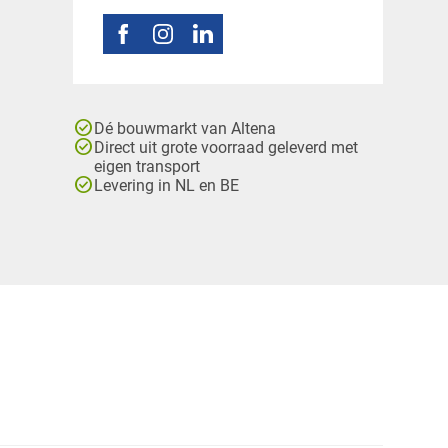
check_circle
Dé bouwmarkt van Altena
check_circle
Direct uit grote voorraad geleverd met
eigen transport
check_circle
Levering in NL en BE