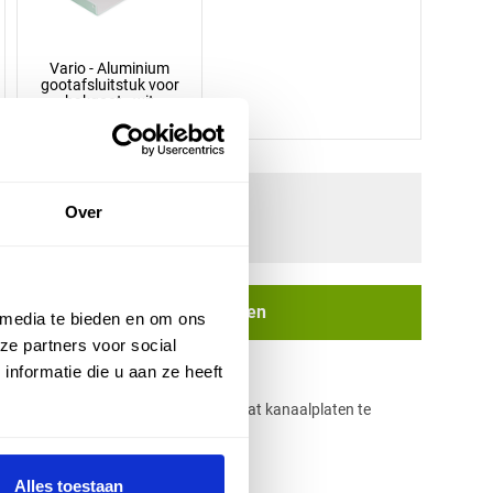
Vario - Aluminium
gootafsluitstuk voor
bakgoot - wit
Over
In winkelwagen
 media te bieden en om ons
ze partners voor social
nformatie die u aan ze heeft
minium wordt gebruikt om polycarbonaat kanaalplaten te
rken.
Alles toestaan