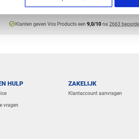
check_circle
Klanten geven Vos Products een
9,0/10
na
2663 beoorde
EN HULP
ZAKELIJK
ice
Klantaccount aanvragen
k
e vragen