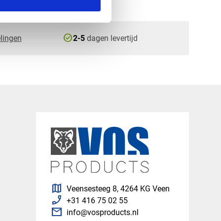
check_circle
lingen
2-5
dagen levertijd
map
Veensesteeg 8, 4264 KG Veen
phone_enabled
+31 416 75 02 55
mail
info@vosproducts.nl