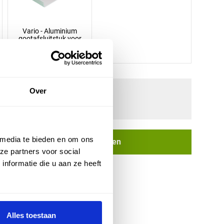
Vario - Aluminium
gootafsluitstuk voor
bakgoot - wit
Over
 media te bieden en om ons
In winkelwagen
ze partners voor social
nformatie die u aan ze heeft
20 schroeven van 35 mm x 4,5 mm.
Alles toestaan