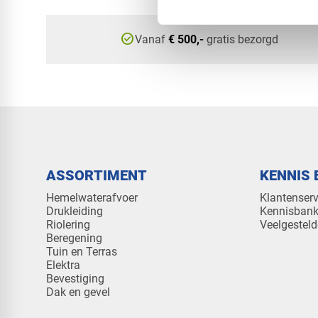
check_circle
Vanaf
€ 500,-
gratis bezorgd
ASSORTIMENT
KENNIS 
Hemelwaterafvoer
Klantenserv
Drukleiding
Kennisban
Riolering
Veelgesteld
Beregening
Tuin en Terras
Elektra
Bevestiging
Dak en gevel