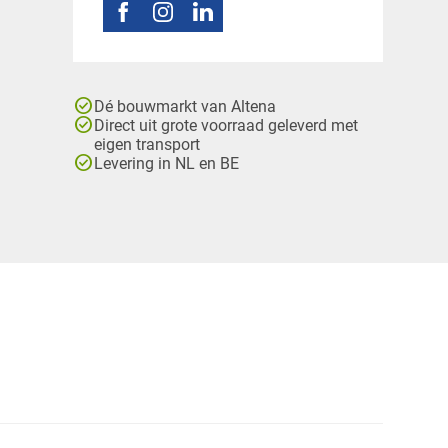
check_circle
Dé bouwmarkt van Altena
check_circle
Direct uit grote voorraad geleverd met
eigen transport
check_circle
Levering in NL en BE