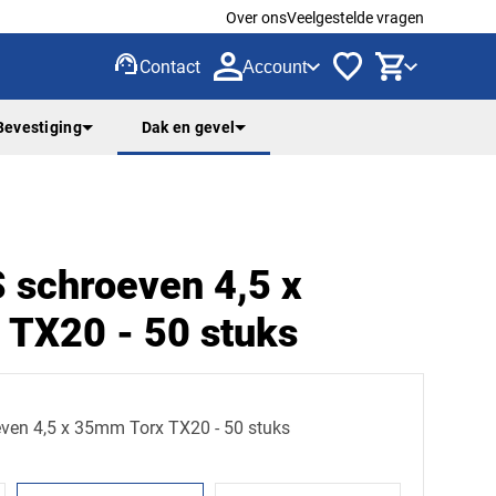
Over ons
Veelgestelde vragen
support_agent
Contact
Account
Bevestiging
Dak en gevel
S schroeven 4,5 x
TX20 - 50 stuks
even 4,5 x 35mm Torx TX20 - 50 stuks