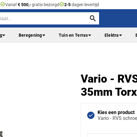
check_circle
check_circle
n
Vanaf
€ 500,-
gratis bezorgd
2-5
dagen levertijd
ng
Beregening
Tuin en Terras
Elektra
Vario - RV
35mm Torx 
Kies een product
Vario - RVS schro