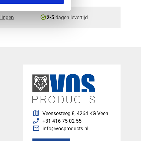
check_circle
lingen
2-5
dagen levertijd
map
Veensesteeg 8, 4264 KG Veen
phone_enabled
+31 416 75 02 55
mail
info@vosproducts.nl