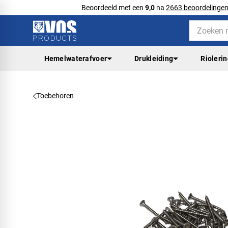
Beoordeeld met een
9,0
na
2663 beoordelinge
Hemelwaterafvoer
Drukleiding
Rioleri
Toebehoren