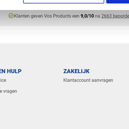
check_circle
Klanten geven Vos Products een
9,0/10
na
2663 beoorde
EN HULP
ZAKELIJK
ice
Klantaccount aanvragen
k
e vragen