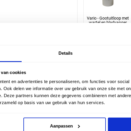
Vario - Gootuitloop met
wartel en bladvanger
80mm
Artikelnummer: 13156
Details
10,21 incl. BTW
8,44 excl. BTW
 van cookies
ent en advertenties te personaliseren, om functies voor social
. Ook delen we informatie over uw gebruik van onze site met on
e. Deze partners kunnen deze gegevens combineren met andere i
Omschrijving
erzameld op basis van uw gebruik van hun services.
Doosje van 50 stuks Torx TX
Aanpassen