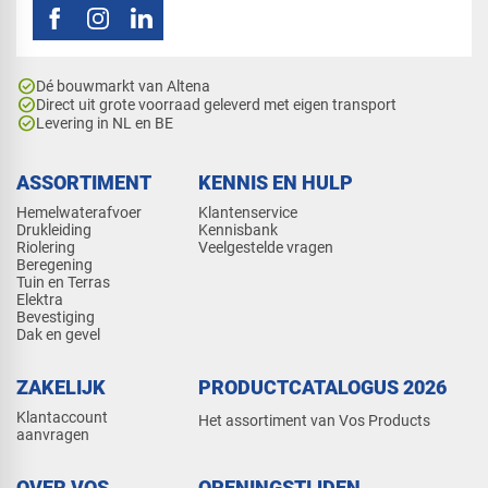
check_circle
Dé bouwmarkt van Altena
check_circle
Direct uit grote voorraad geleverd met eigen transport
check_circle
Levering in NL en BE
ASSORTIMENT
KENNIS EN HULP
Hemelwaterafvoer
Klantenservice
Drukleiding
Kennisbank
Riolering
Veelgestelde vragen
Beregening
Tuin en Terras
Elektra
Bevestiging
Dak en gevel
ZAKELIJK
PRODUCTCATALOGUS 2026
Klantaccount
Het assortiment van Vos Products
aanvragen
OVER VOS
OPENINGSTIJDEN