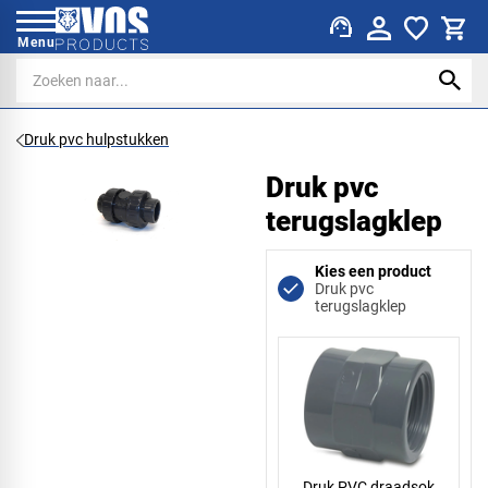
support_agent
Menu
Druk pvc hulpstukken
Druk pvc
terugslagklep
Kies een product
Druk pvc
terugslagklep
Druk PVC draadsok