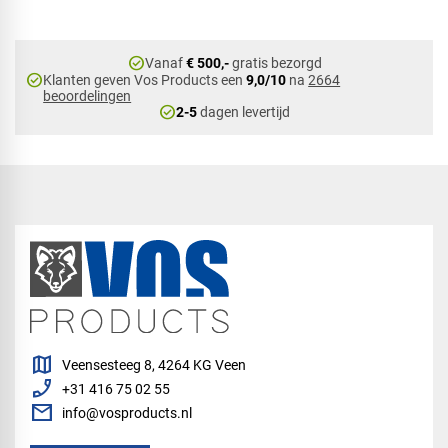
check_circle
Vanaf
€ 500,-
gratis bezorgd
check_circle
Klanten geven Vos Products een
9,0/10
na
2664
beoordelingen
check_circle
2-5
dagen levertijd
map
Veensesteeg 8, 4264 KG Veen
phone_enabled
+31 416 75 02 55
mail
info@vosproducts.nl