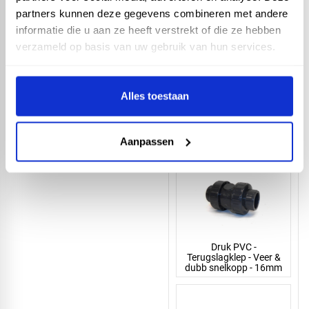
1
2
2
3
4
partners kunnen deze gegevens combineren met andere
6
0
5
2
0
informatie die u aan ze heeft verstrekt of die ze hebben
m
m
m
m
m
verzameld op basis van uw gebruik van hun services.
m
m
m
m
m
5
6
7
0
3
5
m
m
m
Alles toestaan
m
m
m
Kies een variant
Aanpassen
Druk PVC -
Terugslagklep - Veer &
dubb snelkopp - 16mm