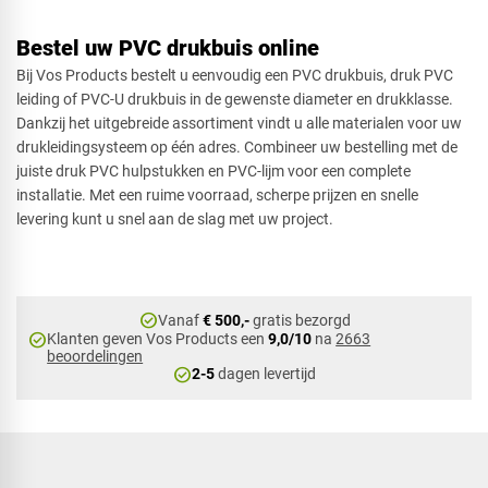
Bestel uw PVC drukbuis online
Bij Vos Products bestelt u eenvoudig een PVC drukbuis, druk PVC
leiding of PVC-U drukbuis in de gewenste diameter en drukklasse.
Dankzij het uitgebreide assortiment vindt u alle materialen voor uw
drukleidingsysteem op één adres. Combineer uw bestelling met de
juiste druk PVC hulpstukken en PVC-lijm voor een complete
installatie. Met een ruime voorraad, scherpe prijzen en snelle
levering kunt u snel aan de slag met uw project.
check_circle
Vanaf
€ 500,-
gratis bezorgd
check_circle
Klanten geven Vos Products een
9,0/10
na
2663
beoordelingen
check_circle
2-5
dagen levertijd