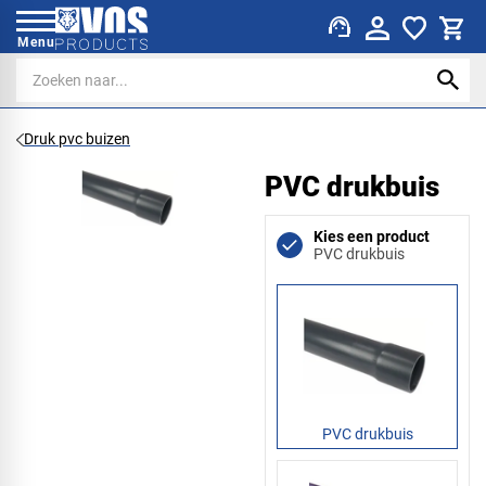
support_agent
Menu
Druk pvc buizen
PVC drukbuis
Kies een product
PVC drukbuis
PVC drukbuis