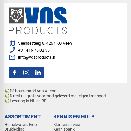
map
Veensesteeg 8, 4264 KG Veen
phone_enabled
+31 416 75 02 55
mail
info@vosproducts.nl
check_circle
Dé bouwmarkt van Altena
check_circle
Direct uit grote voorraad geleverd met eigen transport
check_circle
Levering in NL en BE
ASSORTIMENT
KENNIS EN HULP
Hemelwaterafvoer
Klantenservice
Drukleiding
Kennisbank