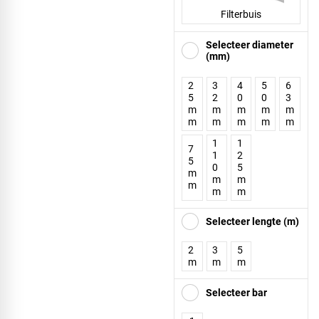
Filterbuis
Selecteer diameter
(mm)
2
3
4
5
6
5
2
0
0
3
m
m
m
m
m
m
m
m
m
m
1
1
7
1
2
5
0
5
m
m
m
m
m
m
Selecteer lengte (m)
2
3
5
m
m
m
Selecteer bar