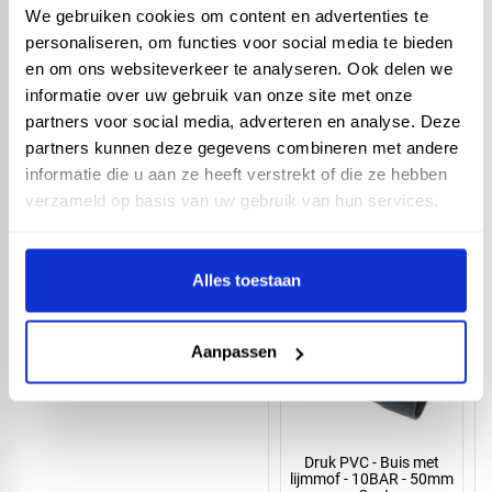
We gebruiken cookies om content en advertenties te
Druk PVC - Buis met
personaliseren, om functies voor social media te bieden
lijmmof - 10BAR - 75mm
en om ons websiteverkeer te analyseren. Ook delen we
x 2 mtr
informatie over uw gebruik van onze site met onze
partners voor social media, adverteren en analyse. Deze
partners kunnen deze gegevens combineren met andere
informatie die u aan ze heeft verstrekt of die ze hebben
verzameld op basis van uw gebruik van hun services.
Druk PVC - Buis met
lijmmof - 10BAR - 63mm
Alles toestaan
x 2 mtr
Aanpassen
Druk PVC - Buis met
lijmmof - 10BAR - 50mm