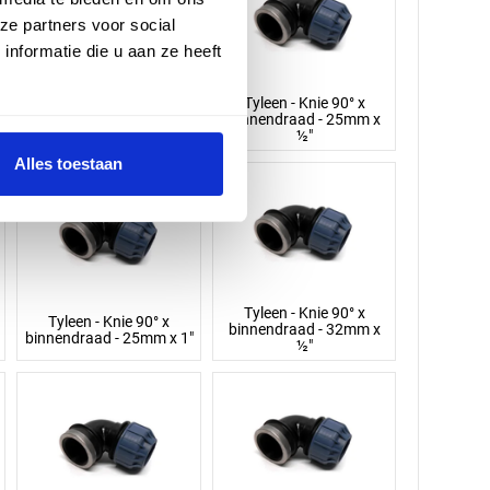
ze partners voor social
nformatie die u aan ze heeft
Tyleen - Knie 90° x
Tyleen - Knie 90° x
binnendraad - 20mm x
binnendraad - 25mm x
¾"
½"
Alles toestaan
Tyleen - Knie 90° x
Tyleen - Knie 90° x
binnendraad - 32mm x
binnendraad - 25mm x 1"
½"