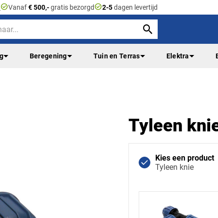
check_circle
check_circle
n
Vanaf
€ 500,-
gratis bezorgd
2-5
dagen levertijd
ng
Beregening
Tuin en Terras
Elektra
Tyleen kni
Kies een product
Tyleen knie