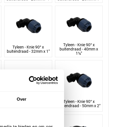
Tyleen - Knie 90° x
Tyleen - Knie 90° x
buitendraad - 40mm x
buitendraad - 32mm x 1"
1¼"
Over
Tyleen - Knie 90° x
Tyleen - Knie 90° x
buitendraad - 50mm x
buitendraad - 50mm x 2"
1½"
 media te bieden en om ons