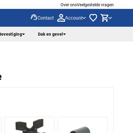
Over ons
Veelgestelde vragen
support_agent
Contact
Account
Bevestiging
Dak en gevel
e