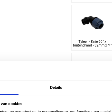
Tyleen - Knie 90° x
buitendraad - 32mm x ¾"
Details
Tyleen - Knie 90° x
buitendraad - 40mm x
1½"
 van cookies
ent en advertenties te personaliseren, om functies voor social