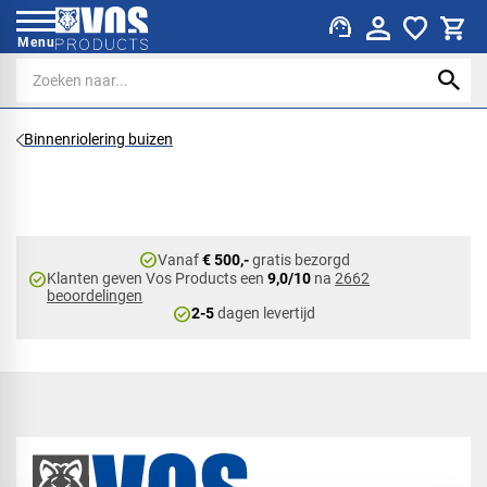
support_agent
Menu
Binnenriolering buizen
check_circle
Vanaf
€ 500,-
gratis bezorgd
check_circle
Klanten geven Vos Products een
9,0/10
na
2662
beoordelingen
check_circle
2-5
dagen levertijd