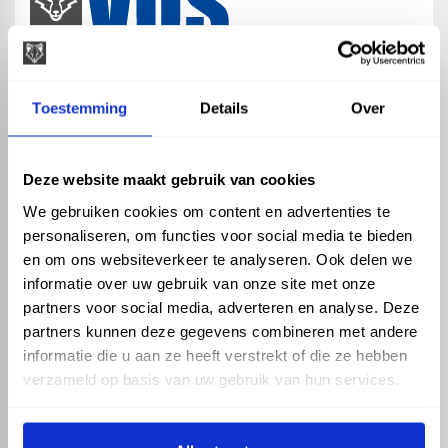
map
Veensesteeg 8, 4264 KG Veen
Toestemming
Details
Over
phone_enabled
+31 416 75 02 55
mail
info@vosproducts.nl
Deze website maakt gebruik van cookies
We gebruiken cookies om content en advertenties te
personaliseren, om functies voor social media te bieden
check_circle
Dé bouwmarkt van Altena
en om ons websiteverkeer te analyseren. Ook delen we
check_circle
Direct uit grote voorraad geleverd met eigen transport
informatie over uw gebruik van onze site met onze
check_circle
Levering in NL en BE
partners voor social media, adverteren en analyse. Deze
partners kunnen deze gegevens combineren met andere
ASSORTIMENT
KENNIS EN HULP
informatie die u aan ze heeft verstrekt of die ze hebben
Hemelwaterafvoer
Klantenservice
verzameld op basis van uw gebruik van hun services.
Drukleiding
Kennisbank
Riolering
Veelgestelde vragen
Beregening
Tuin en Terras