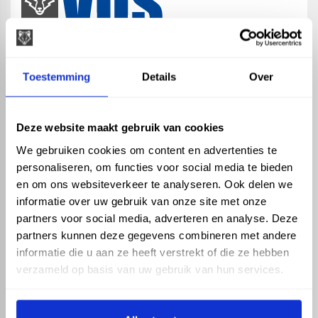
map
Veensesteeg 8, 4264 KG Veen
Toestemming
Details
Over
phone_enabled
+31 416 75 02 55
mail
info@vosproducts.nl
Deze website maakt gebruik van cookies
We gebruiken cookies om content en advertenties te
personaliseren, om functies voor social media te bieden
check_circle
Dé bouwmarkt van Altena
en om ons websiteverkeer te analyseren. Ook delen we
check_circle
Direct uit grote voorraad geleverd met eigen transport
informatie over uw gebruik van onze site met onze
check_circle
Levering in NL en BE
partners voor social media, adverteren en analyse. Deze
partners kunnen deze gegevens combineren met andere
ASSORTIMENT
KENNIS EN HULP
informatie die u aan ze heeft verstrekt of die ze hebben
Hemelwaterafvoer
Klantenservice
verzameld op basis van uw gebruik van hun services.
Drukleiding
Kennisbank
Riolering
Veelgestelde vragen
Beregening
Tuin en Terras