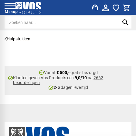
support_agent
Menu
Hulpstukken
check_circle
Vanaf
€ 500,-
gratis bezorgd
check_circle
Klanten geven Vos Products een
9,0/10
na
2662
beoordelingen
check_circle
2-5
dagen levertijd