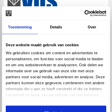
map
Veensesteeg 8, 4264 KG Veen
Toestemming
Details
Over
phone_enabled
+31 416 75 02 55
mail
info@vosproducts.nl
Deze website maakt gebruik van cookies
We gebruiken cookies om content en advertenties te
personaliseren, om functies voor social media te bieden
check_circle
Dé bouwmarkt van Altena
en om ons websiteverkeer te analyseren. Ook delen we
check_circle
Direct uit grote voorraad geleverd met eigen transport
informatie over uw gebruik van onze site met onze
check_circle
Levering in NL en BE
partners voor social media, adverteren en analyse. Deze
partners kunnen deze gegevens combineren met andere
ASSORTIMENT
KENNIS EN HULP
informatie die u aan ze heeft verstrekt of die ze hebben
Hemelwaterafvoer
Klantenservice
verzameld op basis van uw gebruik van hun services.
Drukleiding
Kennisbank
Riolering
Veelgestelde vragen
Beregening
Tuin en Terras