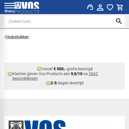
support_agent
Menu
Hulpstukken
check_circle
Vanaf
€ 500,-
gratis bezorgd
check_circle
Klanten geven Vos Products een
9,0/10
na
2662
beoordelingen
check_circle
2-5
dagen levertijd