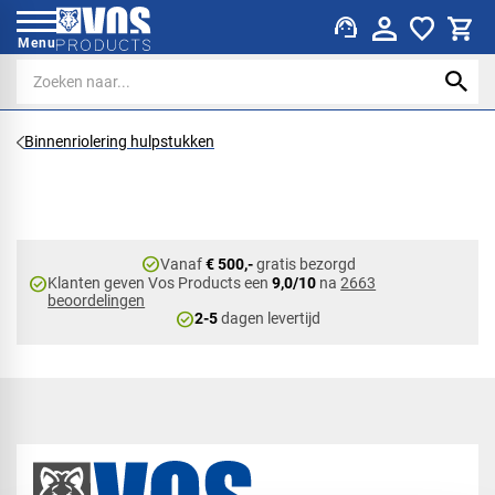
support_agent
Menu
Binnenriolering hulpstukken
check_circle
Vanaf
€ 500,-
gratis bezorgd
check_circle
Klanten geven Vos Products een
9,0/10
na
2663
beoordelingen
check_circle
2-5
dagen levertijd