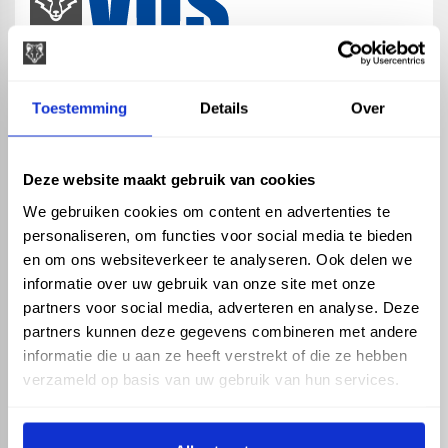
map
Veensesteeg 8, 4264 KG Veen
Toestemming
Details
Over
phone_enabled
+31 416 75 02 55
mail
info@vosproducts.nl
Deze website maakt gebruik van cookies
We gebruiken cookies om content en advertenties te
personaliseren, om functies voor social media te bieden
check_circle
Dé bouwmarkt van Altena
en om ons websiteverkeer te analyseren. Ook delen we
check_circle
Direct uit grote voorraad geleverd met eigen transport
informatie over uw gebruik van onze site met onze
check_circle
Levering in NL en BE
partners voor social media, adverteren en analyse. Deze
partners kunnen deze gegevens combineren met andere
ASSORTIMENT
KENNIS EN HULP
informatie die u aan ze heeft verstrekt of die ze hebben
Hemelwaterafvoer
Klantenservice
verzameld op basis van uw gebruik van hun services.
Drukleiding
Kennisbank
Riolering
Veelgestelde vragen
Beregening
Tuin en Terras