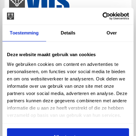
map
Veensesteeg 8, 4264 KG Veen
Toestemming
Details
Over
phone_enabled
+31 416 75 02 55
mail
info@vosproducts.nl
Deze website maakt gebruik van cookies
We gebruiken cookies om content en advertenties te
personaliseren, om functies voor social media te bieden
check_circle
Dé bouwmarkt van Altena
en om ons websiteverkeer te analyseren. Ook delen we
check_circle
Direct uit grote voorraad geleverd met eigen transport
informatie over uw gebruik van onze site met onze
check_circle
Levering in NL en BE
partners voor social media, adverteren en analyse. Deze
partners kunnen deze gegevens combineren met andere
ASSORTIMENT
KENNIS EN HULP
informatie die u aan ze heeft verstrekt of die ze hebben
Hemelwaterafvoer
Klantenservice
verzameld op basis van uw gebruik van hun services.
Drukleiding
Kennisbank
Riolering
Veelgestelde vragen
Beregening
Tuin en Terras