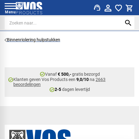
support_agent
Menu
Binnenriolering hulpstukken
check_circle
Vanaf
€ 500,-
gratis bezorgd
check_circle
Klanten geven Vos Products een
9,0/10
na
2663
beoordelingen
check_circle
2-5
dagen levertijd