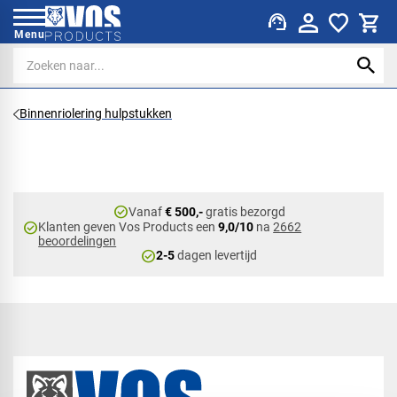
support_agent
Menu
Binnenriolering hulpstukken
check_circle
Vanaf
€ 500,-
gratis bezorgd
check_circle
Klanten geven Vos Products een
9,0/10
na
2662
beoordelingen
check_circle
2-5
dagen levertijd