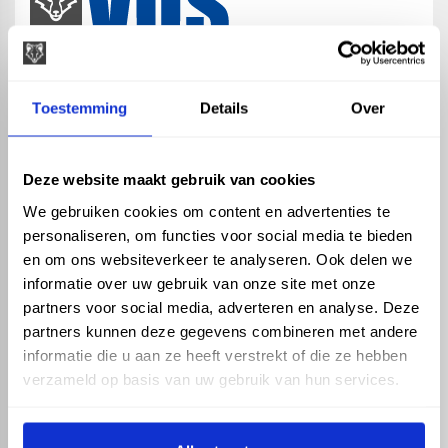
map
Veensesteeg 8, 4264 KG Veen
Toestemming
Details
Over
phone_enabled
+31 416 75 02 55
mail
info@vosproducts.nl
Deze website maakt gebruik van cookies
We gebruiken cookies om content en advertenties te
personaliseren, om functies voor social media te bieden
check_circle
Dé bouwmarkt van Altena
en om ons websiteverkeer te analyseren. Ook delen we
check_circle
Direct uit grote voorraad geleverd met eigen transport
informatie over uw gebruik van onze site met onze
check_circle
Levering in NL en BE
partners voor social media, adverteren en analyse. Deze
partners kunnen deze gegevens combineren met andere
ASSORTIMENT
KENNIS EN HULP
informatie die u aan ze heeft verstrekt of die ze hebben
Hemelwaterafvoer
Klantenservice
verzameld op basis van uw gebruik van hun services.
Drukleiding
Kennisbank
Riolering
Veelgestelde vragen
Beregening
Tuin en Terras