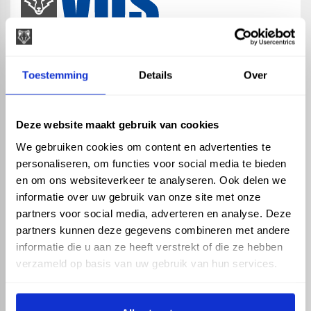
map
Veensesteeg 8, 4264 KG Veen
Toestemming
Details
Over
phone_enabled
+31 416 75 02 55
mail
info@vosproducts.nl
Deze website maakt gebruik van cookies
We gebruiken cookies om content en advertenties te
personaliseren, om functies voor social media te bieden
check_circle
Dé bouwmarkt van Altena
en om ons websiteverkeer te analyseren. Ook delen we
check_circle
Direct uit grote voorraad geleverd met eigen transport
informatie over uw gebruik van onze site met onze
check_circle
Levering in NL en BE
partners voor social media, adverteren en analyse. Deze
partners kunnen deze gegevens combineren met andere
ASSORTIMENT
KENNIS EN HULP
informatie die u aan ze heeft verstrekt of die ze hebben
Hemelwaterafvoer
Klantenservice
verzameld op basis van uw gebruik van hun services.
Drukleiding
Kennisbank
Riolering
Veelgestelde vragen
Beregening
Tuin en Terras