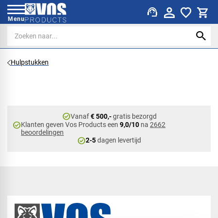
support_agent
Menu
Hulpstukken
check_circle
Vanaf
€ 500,-
gratis bezorgd
check_circle
Klanten geven Vos Products een
9,0/10
na
2662
beoordelingen
check_circle
2-5
dagen levertijd