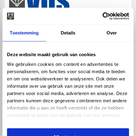
map
Veensesteeg 8, 4264 KG Veen
Toestemming
Details
Over
phone_enabled
+31 416 75 02 55
mail
info@vosproducts.nl
Deze website maakt gebruik van cookies
We gebruiken cookies om content en advertenties te
personaliseren, om functies voor social media te bieden
check_circle
Dé bouwmarkt van Altena
en om ons websiteverkeer te analyseren. Ook delen we
check_circle
Direct uit grote voorraad geleverd met eigen transport
informatie over uw gebruik van onze site met onze
check_circle
Levering in NL en BE
partners voor social media, adverteren en analyse. Deze
partners kunnen deze gegevens combineren met andere
ASSORTIMENT
KENNIS EN HULP
informatie die u aan ze heeft verstrekt of die ze hebben
Hemelwaterafvoer
Klantenservice
verzameld op basis van uw gebruik van hun services.
Drukleiding
Kennisbank
Riolering
Veelgestelde vragen
Beregening
Tuin en Terras