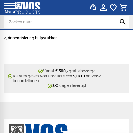
support_agent
Menu
Binnenriolering hulpstukken
check_circle
Vanaf
€ 500,-
gratis bezorgd
check_circle
Klanten geven Vos Products een
9,0/10
na
2662
beoordelingen
check_circle
2-5
dagen levertijd