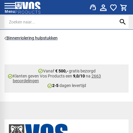
support_agent
Menu
Binnenriolering hulpstukken
check_circle
Vanaf
€ 500,-
gratis bezorgd
check_circle
Klanten geven Vos Products een
9,0/10
na
2663
beoordelingen
check_circle
2-5
dagen levertijd