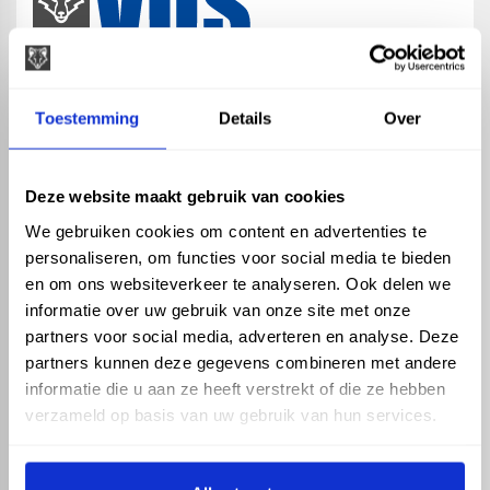
map
Veensesteeg 8, 4264 KG Veen
Toestemming
Details
Over
phone_enabled
+31 416 75 02 55
mail
info@vosproducts.nl
Deze website maakt gebruik van cookies
We gebruiken cookies om content en advertenties te
personaliseren, om functies voor social media te bieden
check_circle
Dé bouwmarkt van Altena
en om ons websiteverkeer te analyseren. Ook delen we
check_circle
Direct uit grote voorraad geleverd met eigen transport
informatie over uw gebruik van onze site met onze
check_circle
Levering in NL en BE
partners voor social media, adverteren en analyse. Deze
partners kunnen deze gegevens combineren met andere
ASSORTIMENT
KENNIS EN HULP
informatie die u aan ze heeft verstrekt of die ze hebben
Hemelwaterafvoer
Klantenservice
verzameld op basis van uw gebruik van hun services.
Drukleiding
Kennisbank
Riolering
Veelgestelde vragen
Beregening
Tuin en Terras