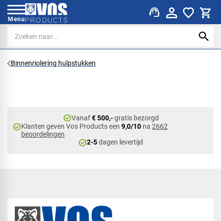
support_agent
Menu
Binnenriolering hulpstukken
check_circle
Vanaf
€ 500,-
gratis bezorgd
check_circle
Klanten geven Vos Products een
9,0/10
na
2662
beoordelingen
check_circle
2-5
dagen levertijd