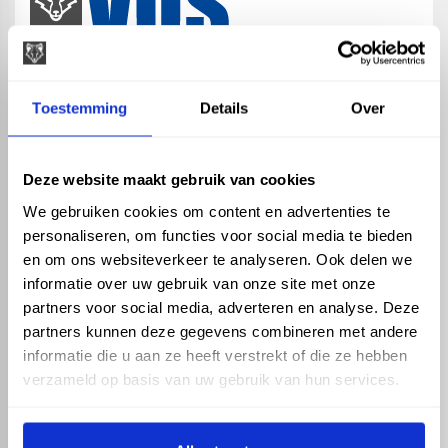
map
Veensesteeg 8, 4264 KG Veen
Toestemming
Details
Over
phone_enabled
+31 416 75 02 55
mail
info@vosproducts.nl
Deze website maakt gebruik van cookies
We gebruiken cookies om content en advertenties te
personaliseren, om functies voor social media te bieden
check_circle
Dé bouwmarkt van Altena
en om ons websiteverkeer te analyseren. Ook delen we
check_circle
Direct uit grote voorraad geleverd met eigen transport
informatie over uw gebruik van onze site met onze
check_circle
Levering in NL en BE
partners voor social media, adverteren en analyse. Deze
partners kunnen deze gegevens combineren met andere
ASSORTIMENT
KENNIS EN HULP
informatie die u aan ze heeft verstrekt of die ze hebben
Hemelwaterafvoer
Klantenservice
verzameld op basis van uw gebruik van hun services.
Drukleiding
Kennisbank
Riolering
Veelgestelde vragen
Beregening
Tuin en Terras