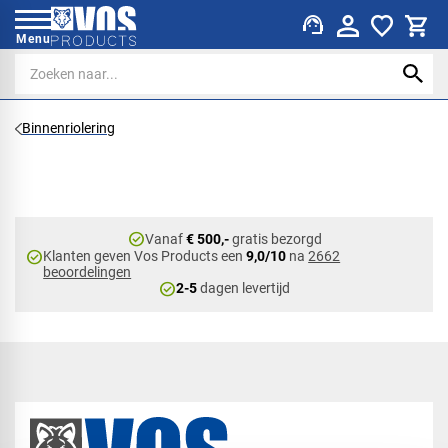
support_agent
Menu
Binnenriolering
check_circle
Vanaf
€ 500,-
gratis bezorgd
check_circle
Klanten geven Vos Products een
9,0/10
na
2662
beoordelingen
check_circle
2-5
dagen levertijd