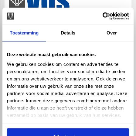
map
Veensesteeg 8, 4264 KG Veen
Toestemming
Details
Over
phone_enabled
+31 416 75 02 55
mail
info@vosproducts.nl
Deze website maakt gebruik van cookies
We gebruiken cookies om content en advertenties te
personaliseren, om functies voor social media te bieden
check_circle
Dé bouwmarkt van Altena
en om ons websiteverkeer te analyseren. Ook delen we
check_circle
Direct uit grote voorraad geleverd met eigen transport
informatie over uw gebruik van onze site met onze
check_circle
Levering in NL en BE
partners voor social media, adverteren en analyse. Deze
partners kunnen deze gegevens combineren met andere
ASSORTIMENT
KENNIS EN HULP
informatie die u aan ze heeft verstrekt of die ze hebben
Hemelwaterafvoer
Klantenservice
verzameld op basis van uw gebruik van hun services.
Drukleiding
Kennisbank
Riolering
Veelgestelde vragen
Beregening
Tuin en Terras