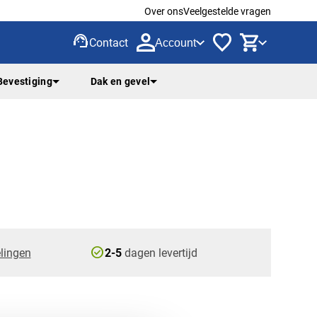
Over ons
Veelgestelde vragen
support_agent
Contact
Account
Bevestiging
Dak en gevel
check_circle
lingen
2-5
dagen levertijd