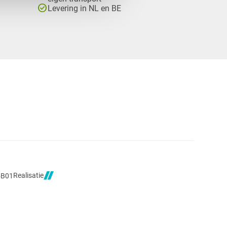
check_circle
Levering in NL en BE
Realisatie
5B01