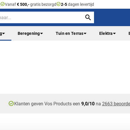
check_circle
check_circle
n
Vanaf
€ 500,-
gratis bezorgd
2-5
dagen levertijd
ng
Beregening
Tuin en Terras
Elektra
check_circle
Klanten geven Vos Products een
9,0/10
na
2663 beoorde