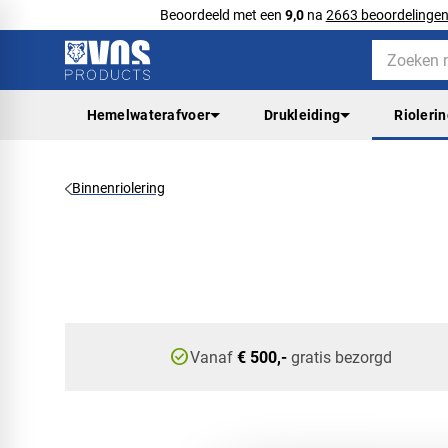
Beoordeeld met een
9,0
na
2663 beoordelinge
Hemelwaterafvoer
Drukleiding
Rioleri
Binnenriolering
check_circle
Vanaf
€ 500,-
gratis bezorgd