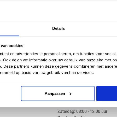
EN HULP
ZAKELIJK
Details
ice
Klantaccount aanvragen
k
e vragen
 van cookies
ent en advertenties te personaliseren, om functies voor social
. Ook delen we informatie over uw gebruik van onze site met on
e. Deze partners kunnen deze gegevens combineren met andere i
erzameld op basis van uw gebruik van hun services.
OS PRODUCTS
OPENINGSTIJDEN
Aanpassen
Ma t/m do: 07:30 - 17:30 uur
​Vrijdag: 07:30 - 17:00 uur
​Zaterdag: 08:00 - 12:00 uur