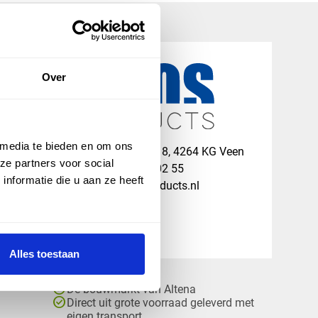
Over
 media te bieden en om ons
map
Veensesteeg 8, 4264 KG Veen
ze partners voor social
phone_enabled
+31 416 75 02 55
nformatie die u aan ze heeft
mail
info@vosproducts.nl
Alles toestaan
check_circle
Dé bouwmarkt van Altena
check_circle
Direct uit grote voorraad geleverd met
eigen transport