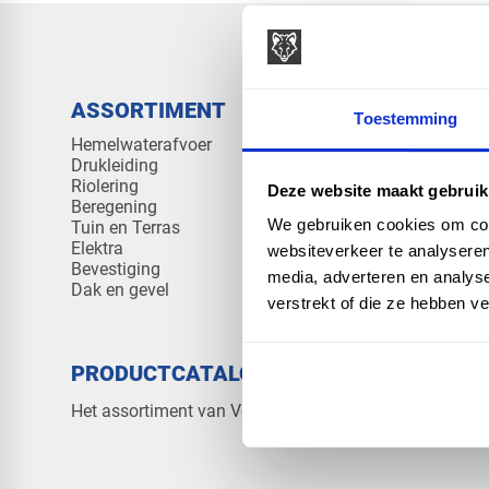
ASSORTIMENT
KENNIS 
Toestemming
Hemelwaterafvoer
Klantenserv
Drukleiding
Kennisban
Riolering
Veelgesteld
Deze website maakt gebruik
Beregening
We gebruiken cookies om cont
Tuin en Terras
Elektra
websiteverkeer te analyseren
Bevestiging
media, adverteren en analys
Dak en gevel
verstrekt of die ze hebben v
PRODUCTCATALOGUS 2026
OVER V
Contact
Het assortiment van Vos Products
Over ons