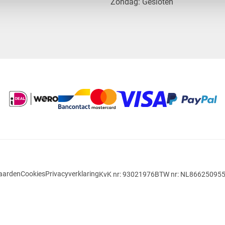
​Zondag: Gesloten
aarden
Cookies
Privacyverklaring
KvK nr: 93021976
BTW nr: NL86625095