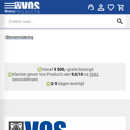
support_agent
Menu
Binnenriolering
check_circle
Vanaf
€ 500,-
gratis bezorgd
check_circle
Klanten geven Vos Products een
9,0/10
na
2662
beoordelingen
check_circle
2-5
dagen levertijd