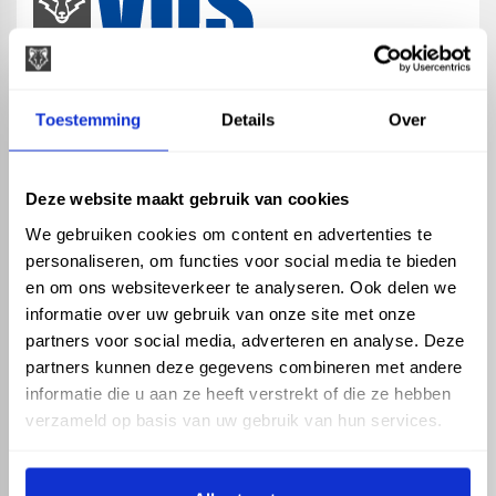
map
Veensesteeg 8, 4264 KG Veen
Toestemming
Details
Over
phone_enabled
+31 416 75 02 55
mail
info@vosproducts.nl
Deze website maakt gebruik van cookies
We gebruiken cookies om content en advertenties te
personaliseren, om functies voor social media te bieden
check_circle
Dé bouwmarkt van Altena
en om ons websiteverkeer te analyseren. Ook delen we
check_circle
Direct uit grote voorraad geleverd met eigen transport
informatie over uw gebruik van onze site met onze
check_circle
Levering in NL en BE
partners voor social media, adverteren en analyse. Deze
partners kunnen deze gegevens combineren met andere
ASSORTIMENT
KENNIS EN HULP
informatie die u aan ze heeft verstrekt of die ze hebben
Hemelwaterafvoer
Klantenservice
verzameld op basis van uw gebruik van hun services.
Drukleiding
Kennisbank
Riolering
Veelgestelde vragen
Beregening
Tuin en Terras