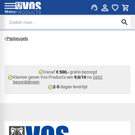
support_agent
Menu
Pijpbeugels
check_circle
Vanaf
€ 500,-
gratis bezorgd
check_circle
Klanten geven Vos Products een
9,0/10
na
2662
beoordelingen
check_circle
2-5
dagen levertijd