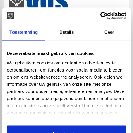
map
Veensesteeg 8, 4264 KG Veen
Toestemming
Details
Over
phone_enabled
+31 416 75 02 55
mail
info@vosproducts.nl
Deze website maakt gebruik van cookies
We gebruiken cookies om content en advertenties te
personaliseren, om functies voor social media te bieden
check_circle
Dé bouwmarkt van Altena
en om ons websiteverkeer te analyseren. Ook delen we
check_circle
Direct uit grote voorraad geleverd met eigen transport
informatie over uw gebruik van onze site met onze
check_circle
Levering in NL en BE
partners voor social media, adverteren en analyse. Deze
partners kunnen deze gegevens combineren met andere
ASSORTIMENT
KENNIS EN HULP
informatie die u aan ze heeft verstrekt of die ze hebben
Hemelwaterafvoer
Klantenservice
verzameld op basis van uw gebruik van hun services.
Drukleiding
Kennisbank
Riolering
Veelgestelde vragen
Beregening
Tuin en Terras