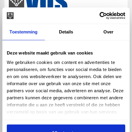
map
Veensesteeg 8, 4264 KG Veen
Toestemming
Details
Over
phone_enabled
+31 416 75 02 55
mail
info@vosproducts.nl
Deze website maakt gebruik van cookies
We gebruiken cookies om content en advertenties te
personaliseren, om functies voor social media te bieden
check_circle
Dé bouwmarkt van Altena
en om ons websiteverkeer te analyseren. Ook delen we
check_circle
Direct uit grote voorraad geleverd met eigen transport
informatie over uw gebruik van onze site met onze
check_circle
Levering in NL en BE
partners voor social media, adverteren en analyse. Deze
partners kunnen deze gegevens combineren met andere
ASSORTIMENT
KENNIS EN HULP
informatie die u aan ze heeft verstrekt of die ze hebben
Hemelwaterafvoer
Klantenservice
verzameld op basis van uw gebruik van hun services.
Drukleiding
Kennisbank
Riolering
Veelgestelde vragen
Beregening
Tuin en Terras