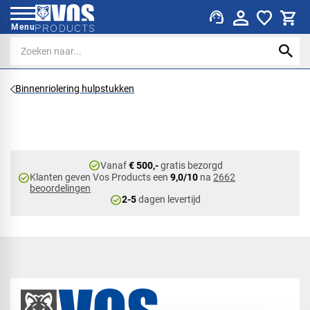
support_agent
Menu
Binnenriolering hulpstukken
check_circle
Vanaf
€ 500,-
gratis bezorgd
check_circle
Klanten geven Vos Products een
9,0/10
na
2662
beoordelingen
check_circle
2-5
dagen levertijd