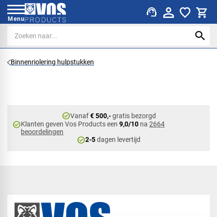
support_agent
Menu
Binnenriolering hulpstukken
check_circle
Vanaf
€ 500,-
gratis bezorgd
check_circle
Klanten geven Vos Products een
9,0/10
na
2664
beoordelingen
check_circle
2-5
dagen levertijd