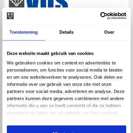
map
Veensesteeg 8, 4264 KG Veen
Toestemming
Details
Over
phone_enabled
+31 416 75 02 55
mail
info@vosproducts.nl
Deze website maakt gebruik van cookies
We gebruiken cookies om content en advertenties te
personaliseren, om functies voor social media te bieden
check_circle
Dé bouwmarkt van Altena
en om ons websiteverkeer te analyseren. Ook delen we
check_circle
Direct uit grote voorraad geleverd met eigen transport
informatie over uw gebruik van onze site met onze
check_circle
Levering in NL en BE
partners voor social media, adverteren en analyse. Deze
partners kunnen deze gegevens combineren met andere
ASSORTIMENT
KENNIS EN HULP
informatie die u aan ze heeft verstrekt of die ze hebben
Hemelwaterafvoer
Klantenservice
verzameld op basis van uw gebruik van hun services.
Drukleiding
Kennisbank
Riolering
Veelgestelde vragen
Beregening
Tuin en Terras