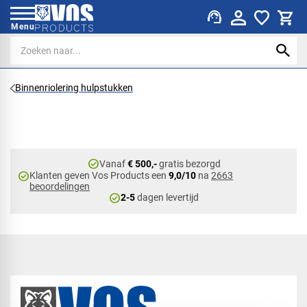
support_agent
Menu
Binnenriolering hulpstukken
check_circle
Vanaf
€ 500,-
gratis bezorgd
check_circle
Klanten geven Vos Products een
9,0/10
na
2663
beoordelingen
check_circle
2-5
dagen levertijd