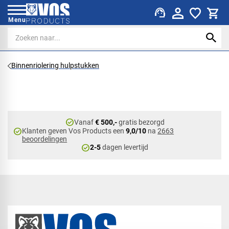
support_agent
Menu
Binnenriolering hulpstukken
check_circle
Vanaf
€ 500,-
gratis bezorgd
check_circle
Klanten geven Vos Products een
9,0/10
na
2663
beoordelingen
check_circle
2-5
dagen levertijd