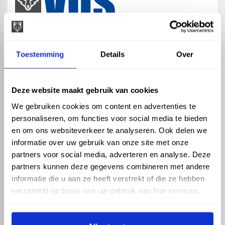
map
Veensesteeg 8, 4264 KG Veen
Toestemming
Details
Over
phone_enabled
+31 416 75 02 55
mail
info@vosproducts.nl
Deze website maakt gebruik van cookies
We gebruiken cookies om content en advertenties te
personaliseren, om functies voor social media te bieden
check_circle
Dé bouwmarkt van Altena
en om ons websiteverkeer te analyseren. Ook delen we
check_circle
Direct uit grote voorraad geleverd met eigen transport
informatie over uw gebruik van onze site met onze
check_circle
Levering in NL en BE
partners voor social media, adverteren en analyse. Deze
partners kunnen deze gegevens combineren met andere
ASSORTIMENT
KENNIS EN HULP
informatie die u aan ze heeft verstrekt of die ze hebben
Hemelwaterafvoer
Klantenservice
verzameld op basis van uw gebruik van hun services.
Drukleiding
Kennisbank
Riolering
Veelgestelde vragen
Beregening
Tuin en Terras