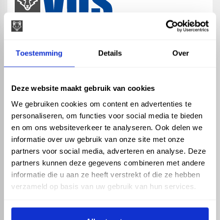
map
Veensesteeg 8, 4264 KG Veen
Toestemming
Details
Over
phone_enabled
+31 416 75 02 55
mail
info@vosproducts.nl
Deze website maakt gebruik van cookies
We gebruiken cookies om content en advertenties te
personaliseren, om functies voor social media te bieden
check_circle
Dé bouwmarkt van Altena
en om ons websiteverkeer te analyseren. Ook delen we
check_circle
Direct uit grote voorraad geleverd met eigen transport
informatie over uw gebruik van onze site met onze
check_circle
Levering in NL en BE
partners voor social media, adverteren en analyse. Deze
partners kunnen deze gegevens combineren met andere
ASSORTIMENT
KENNIS EN HULP
informatie die u aan ze heeft verstrekt of die ze hebben
Hemelwaterafvoer
Klantenservice
verzameld op basis van uw gebruik van hun services.
Drukleiding
Kennisbank
Riolering
Veelgestelde vragen
Beregening
Tuin en Terras