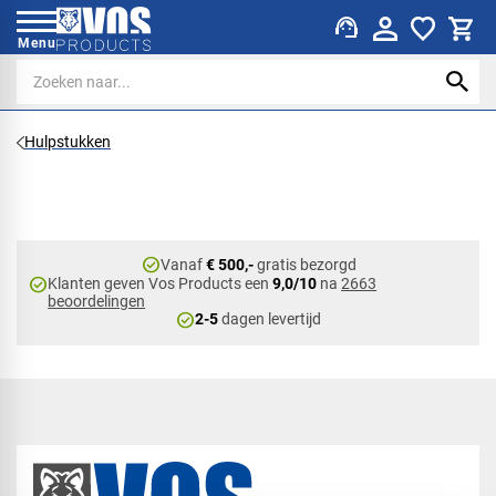
support_agent
Menu
Hulpstukken
check_circle
Vanaf
€ 500,-
gratis bezorgd
check_circle
Klanten geven Vos Products een
9,0/10
na
2663
beoordelingen
check_circle
2-5
dagen levertijd