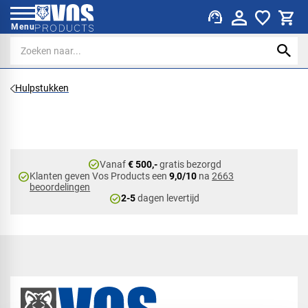
support_agent
Menu
Hulpstukken
check_circle
Vanaf
€ 500,-
gratis bezorgd
check_circle
Klanten geven Vos Products een
9,0/10
na
2663
beoordelingen
check_circle
2-5
dagen levertijd