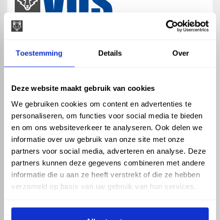
map
Veensesteeg 8, 4264 KG Veen
Toestemming
Details
Over
phone_enabled
+31 416 75 02 55
mail
info@vosproducts.nl
Deze website maakt gebruik van cookies
We gebruiken cookies om content en advertenties te
personaliseren, om functies voor social media te bieden
check_circle
Dé bouwmarkt van Altena
en om ons websiteverkeer te analyseren. Ook delen we
check_circle
Direct uit grote voorraad geleverd met eigen transport
informatie over uw gebruik van onze site met onze
check_circle
Levering in NL en BE
partners voor social media, adverteren en analyse. Deze
partners kunnen deze gegevens combineren met andere
ASSORTIMENT
KENNIS EN HULP
informatie die u aan ze heeft verstrekt of die ze hebben
Hemelwaterafvoer
Klantenservice
verzameld op basis van uw gebruik van hun services.
Drukleiding
Kennisbank
Riolering
Veelgestelde vragen
Beregening
Tuin en Terras