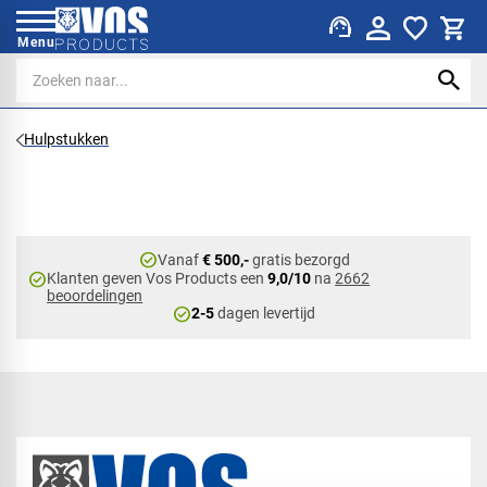
support_agent
Menu
Hulpstukken
check_circle
Vanaf
€ 500,-
gratis bezorgd
check_circle
Klanten geven Vos Products een
9,0/10
na
2662
beoordelingen
check_circle
2-5
dagen levertijd