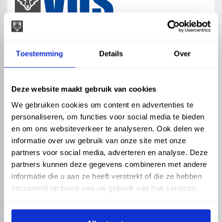
map
Veensesteeg 8, 4264 KG Veen
Toestemming
Details
Over
phone_enabled
+31 416 75 02 55
mail
info@vosproducts.nl
Deze website maakt gebruik van cookies
We gebruiken cookies om content en advertenties te
personaliseren, om functies voor social media te bieden
check_circle
Dé bouwmarkt van Altena
en om ons websiteverkeer te analyseren. Ook delen we
check_circle
Direct uit grote voorraad geleverd met eigen transport
informatie over uw gebruik van onze site met onze
check_circle
Levering in NL en BE
partners voor social media, adverteren en analyse. Deze
partners kunnen deze gegevens combineren met andere
ASSORTIMENT
KENNIS EN HULP
informatie die u aan ze heeft verstrekt of die ze hebben
Hemelwaterafvoer
Klantenservice
verzameld op basis van uw gebruik van hun services.
Drukleiding
Kennisbank
Riolering
Veelgestelde vragen
Beregening
Tuin en Terras