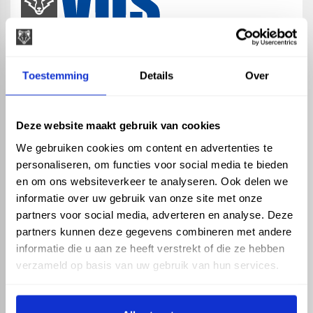
map
Veensesteeg 8, 4264 KG Veen
Toestemming
Details
Over
phone_enabled
+31 416 75 02 55
mail
info@vosproducts.nl
Deze website maakt gebruik van cookies
We gebruiken cookies om content en advertenties te
personaliseren, om functies voor social media te bieden
check_circle
Dé bouwmarkt van Altena
en om ons websiteverkeer te analyseren. Ook delen we
check_circle
Direct uit grote voorraad geleverd met eigen transport
informatie over uw gebruik van onze site met onze
check_circle
Levering in NL en BE
partners voor social media, adverteren en analyse. Deze
partners kunnen deze gegevens combineren met andere
ASSORTIMENT
KENNIS EN HULP
informatie die u aan ze heeft verstrekt of die ze hebben
Hemelwaterafvoer
Klantenservice
verzameld op basis van uw gebruik van hun services.
Drukleiding
Kennisbank
Riolering
Veelgestelde vragen
Beregening
Tuin en Terras