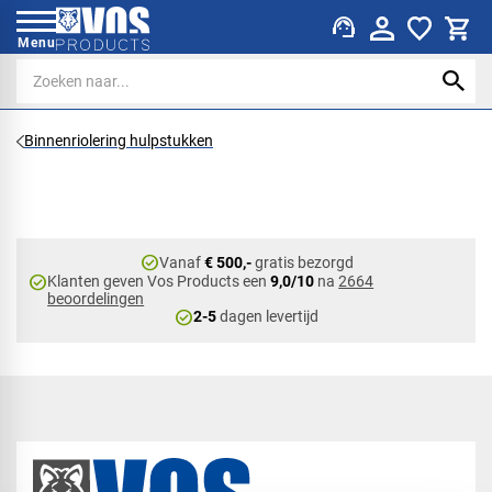
support_agent
Menu
Binnenriolering hulpstukken
check_circle
Vanaf
€ 500,-
gratis bezorgd
check_circle
Klanten geven Vos Products een
9,0/10
na
2664
beoordelingen
check_circle
2-5
dagen levertijd