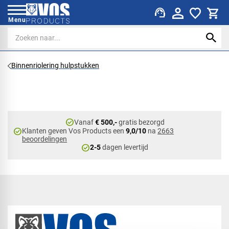
support_agent
Menu
Binnenriolering hulpstukken
check_circle
Vanaf
€ 500,-
gratis bezorgd
check_circle
Klanten geven Vos Products een
9,0/10
na
2663
beoordelingen
check_circle
2-5
dagen levertijd