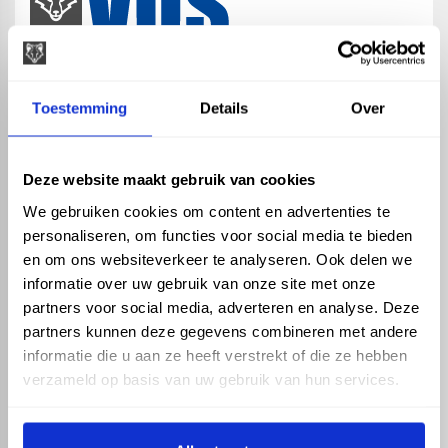
map
Veensesteeg 8, 4264 KG Veen
Toestemming
Details
Over
phone_enabled
+31 416 75 02 55
mail
info@vosproducts.nl
Deze website maakt gebruik van cookies
We gebruiken cookies om content en advertenties te
personaliseren, om functies voor social media te bieden
check_circle
Dé bouwmarkt van Altena
en om ons websiteverkeer te analyseren. Ook delen we
check_circle
Direct uit grote voorraad geleverd met eigen transport
informatie over uw gebruik van onze site met onze
check_circle
Levering in NL en BE
partners voor social media, adverteren en analyse. Deze
partners kunnen deze gegevens combineren met andere
ASSORTIMENT
KENNIS EN HULP
informatie die u aan ze heeft verstrekt of die ze hebben
Hemelwaterafvoer
Klantenservice
verzameld op basis van uw gebruik van hun services.
Drukleiding
Kennisbank
Riolering
Veelgestelde vragen
Beregening
Tuin en Terras