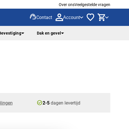
Over ons
Veelgestelde vragen
support_agent
Contact
Account
Bevestiging
Dak en gevel
check_circle
lingen
2-5
dagen levertijd