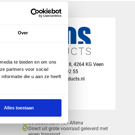
Over
 media te bieden en om ons
map
Veensesteeg 8, 4264 KG Veen
ze partners voor social
phone_enabled
+31 416 75 02 55
nformatie die u aan ze heeft
mail
info@vosproducts.nl
Alles toestaan
check_circle
Dé bouwmarkt van Altena
check_circle
Direct uit grote voorraad geleverd met
eigen transport