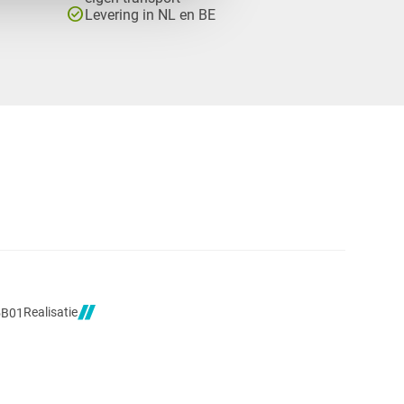
check_circle
Levering in NL en BE
Realisatie
5B01