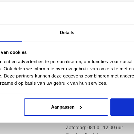
EN HULP
ZAKELIJK
Details
ice
Klantaccount aanvragen
k
e vragen
 van cookies
ent en advertenties te personaliseren, om functies voor social
. Ook delen we informatie over uw gebruik van onze site met on
e. Deze partners kunnen deze gegevens combineren met andere i
erzameld op basis van uw gebruik van hun services.
OS PRODUCTS
OPENINGSTIJDEN
Aanpassen
Ma t/m do: 07:30 - 17:30 uur
​Vrijdag: 07:30 - 17:00 uur
​Zaterdag: 08:00 - 12:00 uur