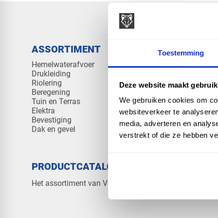
ASSORTIMENT
KENNIS 
Toestemming
Hemelwaterafvoer
Klantenserv
Drukleiding
Kennisban
Riolering
Veelgesteld
Deze website maakt gebruik
Beregening
We gebruiken cookies om cont
Tuin en Terras
Elektra
websiteverkeer te analyseren
Bevestiging
media, adverteren en analys
Dak en gevel
verstrekt of die ze hebben v
PRODUCTCATALOGUS 2026
OVER V
Contact
Het assortiment van Vos Products
Over ons