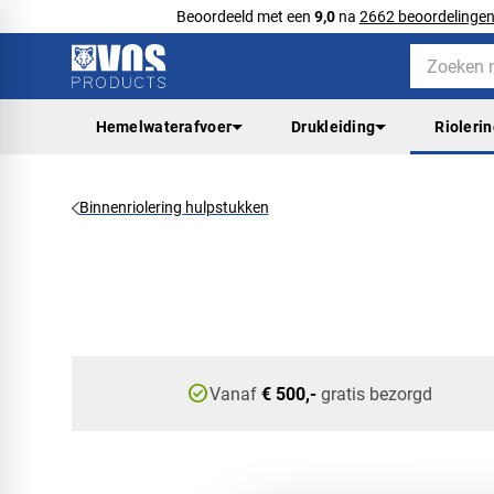
Beoordeeld met een
9,0
na
2662 beoordelinge
Hemelwaterafvoer
Drukleiding
Rioleri
Binnenriolering hulpstukken
check_circle
Vanaf
€ 500,-
gratis bezorgd