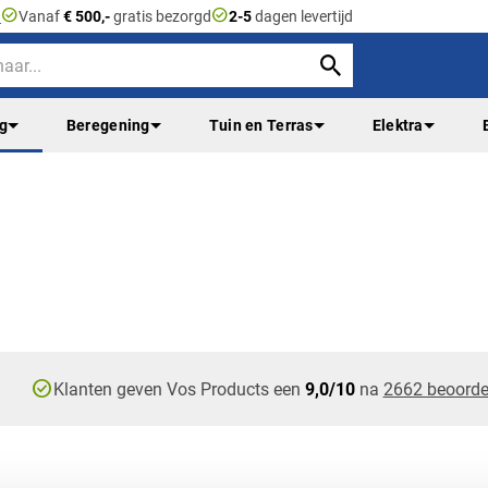
check_circle
check_circle
n
Vanaf
€ 500,-
gratis bezorgd
2-5
dagen levertijd
ng
Beregening
Tuin en Terras
Elektra
check_circle
Klanten geven Vos Products een
9,0/10
na
2662 beoorde