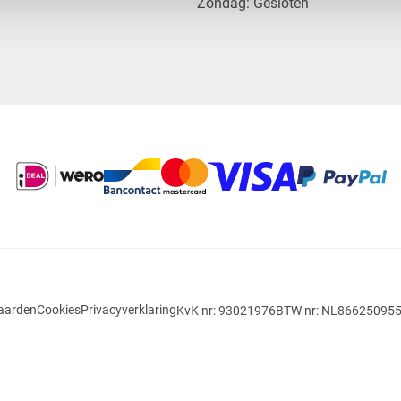
​Zondag: Gesloten
aarden
Cookies
Privacyverklaring
KvK nr: 93021976
BTW nr: NL86625095