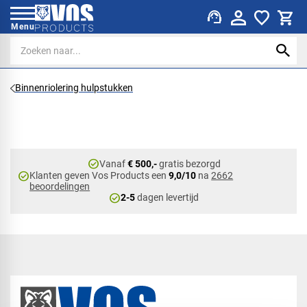
support_agent
Menu
Binnenriolering hulpstukken
check_circle
Vanaf
€ 500,-
gratis bezorgd
check_circle
Klanten geven Vos Products een
9,0/10
na
2662
beoordelingen
check_circle
2-5
dagen levertijd