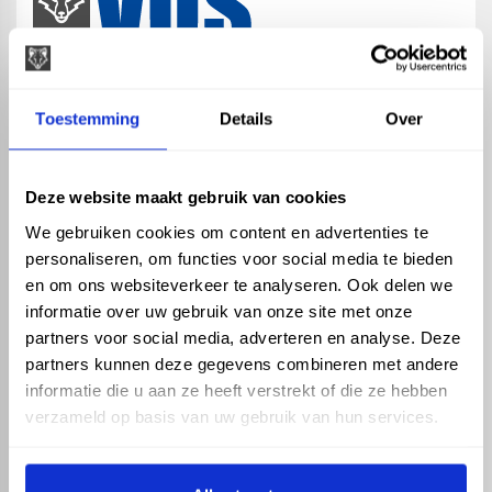
map
Veensesteeg 8, 4264 KG Veen
Toestemming
Details
Over
phone_enabled
+31 416 75 02 55
mail
info@vosproducts.nl
Deze website maakt gebruik van cookies
We gebruiken cookies om content en advertenties te
personaliseren, om functies voor social media te bieden
check_circle
Dé bouwmarkt van Altena
en om ons websiteverkeer te analyseren. Ook delen we
check_circle
Direct uit grote voorraad geleverd met eigen transport
informatie over uw gebruik van onze site met onze
check_circle
Levering in NL en BE
partners voor social media, adverteren en analyse. Deze
partners kunnen deze gegevens combineren met andere
ASSORTIMENT
KENNIS EN HULP
informatie die u aan ze heeft verstrekt of die ze hebben
Hemelwaterafvoer
Klantenservice
verzameld op basis van uw gebruik van hun services.
Drukleiding
Kennisbank
Riolering
Veelgestelde vragen
Beregening
Tuin en Terras