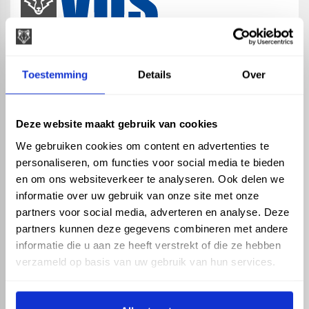
map
Veensesteeg 8, 4264 KG Veen
Toestemming
Details
Over
phone_enabled
+31 416 75 02 55
mail
info@vosproducts.nl
Deze website maakt gebruik van cookies
We gebruiken cookies om content en advertenties te
personaliseren, om functies voor social media te bieden
check_circle
Dé bouwmarkt van Altena
en om ons websiteverkeer te analyseren. Ook delen we
check_circle
Direct uit grote voorraad geleverd met eigen transport
informatie over uw gebruik van onze site met onze
check_circle
Levering in NL en BE
partners voor social media, adverteren en analyse. Deze
partners kunnen deze gegevens combineren met andere
ASSORTIMENT
KENNIS EN HULP
informatie die u aan ze heeft verstrekt of die ze hebben
Hemelwaterafvoer
Klantenservice
verzameld op basis van uw gebruik van hun services.
Drukleiding
Kennisbank
Riolering
Veelgestelde vragen
Beregening
Tuin en Terras