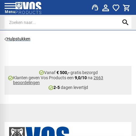
support_agent
Menu
Hulpstukken
check_circle
Vanaf
€ 500,-
gratis bezorgd
check_circle
Klanten geven Vos Products een
9,0/10
na
2663
beoordelingen
check_circle
2-5
dagen levertijd