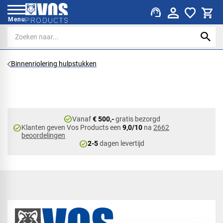
support_agent
Menu
Binnenriolering hulpstukken
check_circle
Vanaf
€ 500,-
gratis bezorgd
check_circle
Klanten geven Vos Products een
9,0/10
na
2662
beoordelingen
check_circle
2-5
dagen levertijd