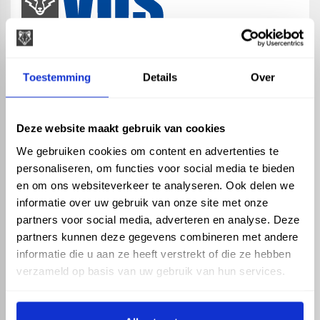
map
Veensesteeg 8, 4264 KG Veen
Toestemming
Details
Over
phone_enabled
+31 416 75 02 55
mail
info@vosproducts.nl
Deze website maakt gebruik van cookies
We gebruiken cookies om content en advertenties te
personaliseren, om functies voor social media te bieden
check_circle
Dé bouwmarkt van Altena
en om ons websiteverkeer te analyseren. Ook delen we
check_circle
Direct uit grote voorraad geleverd met eigen transport
informatie over uw gebruik van onze site met onze
check_circle
Levering in NL en BE
partners voor social media, adverteren en analyse. Deze
partners kunnen deze gegevens combineren met andere
ASSORTIMENT
KENNIS EN HULP
informatie die u aan ze heeft verstrekt of die ze hebben
Hemelwaterafvoer
Klantenservice
verzameld op basis van uw gebruik van hun services.
Drukleiding
Kennisbank
Riolering
Veelgestelde vragen
Beregening
Tuin en Terras