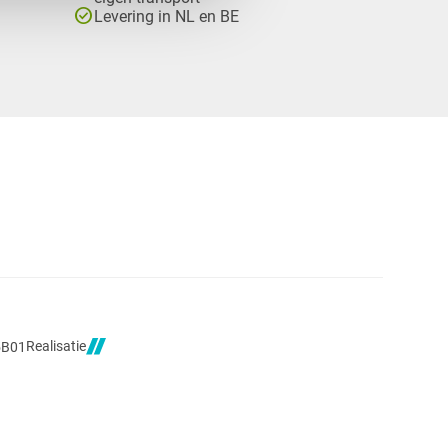
check_circle
Levering in NL en BE
Realisatie
5B01