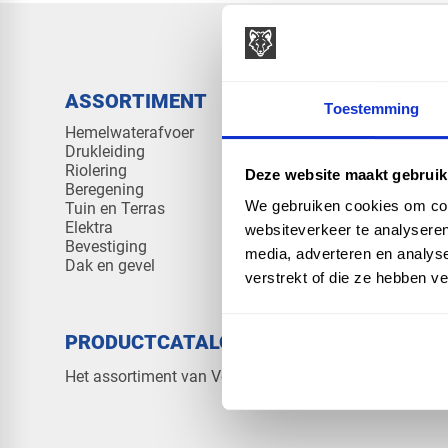
ASSORTIMENT
KENNIS 
Toestemming
Hemelwaterafvoer
Klantenserv
Drukleiding
Kennisban
Riolering
Veelgesteld
Deze website maakt gebruik
Beregening
We gebruiken cookies om cont
Tuin en Terras
Elektra
websiteverkeer te analyseren
Bevestiging
media, adverteren en analys
Dak en gevel
verstrekt of die ze hebben v
PRODUCTCATALOGUS 2026
OVER V
Contact
Het assortiment van Vos Products
Over ons