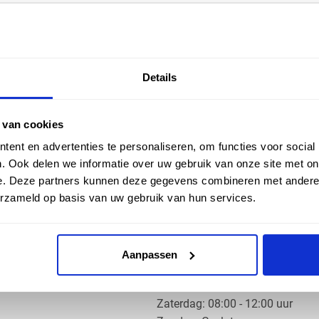
EN HULP
ZAKELIJK
Details
ice
Klantaccount aanvragen
k
e vragen
 van cookies
ent en advertenties te personaliseren, om functies voor social
. Ook delen we informatie over uw gebruik van onze site met on
e. Deze partners kunnen deze gegevens combineren met andere i
erzameld op basis van uw gebruik van hun services.
OS PRODUCTS
OPENINGSTIJDEN
Aanpassen
Ma t/m do: 07:30 - 17:30 uur
​Vrijdag: 07:30 - 17:00 uur
​Zaterdag: 08:00 - 12:00 uur