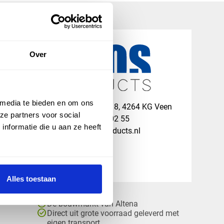
Over
 media te bieden en om ons
map
Veensesteeg 8, 4264 KG Veen
ze partners voor social
phone_enabled
+31 416 75 02 55
nformatie die u aan ze heeft
mail
info@vosproducts.nl
Alles toestaan
check_circle
Dé bouwmarkt van Altena
check_circle
Direct uit grote voorraad geleverd met
eigen transport