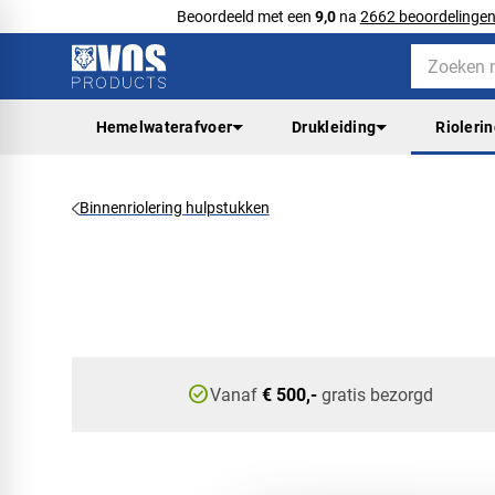
Beoordeeld met een
9,0
na
2662 beoordelinge
Hemelwaterafvoer
Drukleiding
Rioleri
Binnenriolering hulpstukken
check_circle
Vanaf
€ 500,-
gratis bezorgd