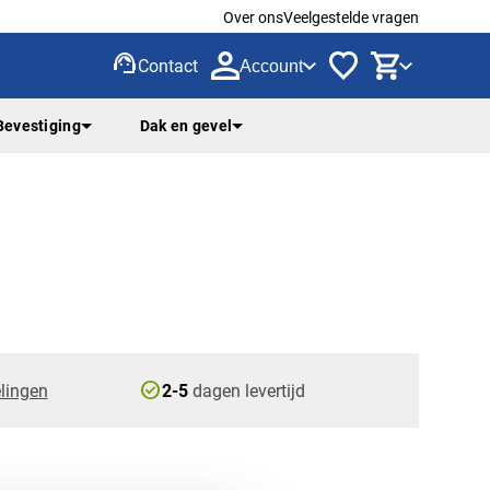
Over ons
Veelgestelde vragen
support_agent
Contact
Account
Bevestiging
Dak en gevel
check_circle
lingen
2-5
dagen levertijd