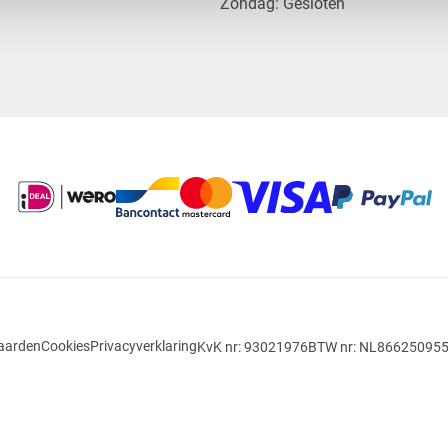
​Zondag: Gesloten
aarden
Cookies
Privacyverklaring
KvK nr: 93021976
BTW nr: NL86625095