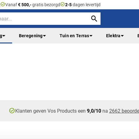
check_circle
check_circle
n
Vanaf
€ 500,-
gratis bezorgd
2-5
dagen levertijd
ng
Beregening
Tuin en Terras
Elektra
check_circle
Klanten geven Vos Products een
9,0/10
na
2662 beoorde