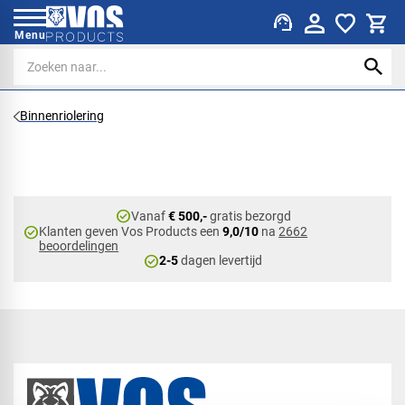
support_agent
Menu
Binnenriolering
check_circle
Vanaf
€ 500,-
gratis bezorgd
check_circle
Klanten geven Vos Products een
9,0/10
na
2662
beoordelingen
check_circle
2-5
dagen levertijd