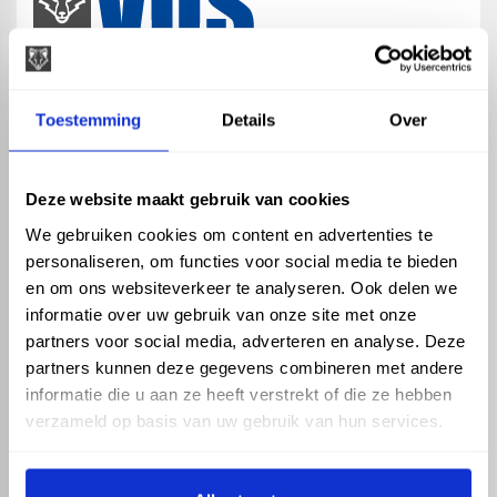
map
Veensesteeg 8, 4264 KG Veen
Toestemming
Details
Over
phone_enabled
+31 416 75 02 55
mail
info@vosproducts.nl
Deze website maakt gebruik van cookies
We gebruiken cookies om content en advertenties te
personaliseren, om functies voor social media te bieden
check_circle
Dé bouwmarkt van Altena
en om ons websiteverkeer te analyseren. Ook delen we
check_circle
Direct uit grote voorraad geleverd met eigen transport
informatie over uw gebruik van onze site met onze
check_circle
Levering in NL en BE
partners voor social media, adverteren en analyse. Deze
partners kunnen deze gegevens combineren met andere
ASSORTIMENT
KENNIS EN HULP
informatie die u aan ze heeft verstrekt of die ze hebben
Hemelwaterafvoer
Klantenservice
verzameld op basis van uw gebruik van hun services.
Drukleiding
Kennisbank
Riolering
Veelgestelde vragen
Beregening
Tuin en Terras