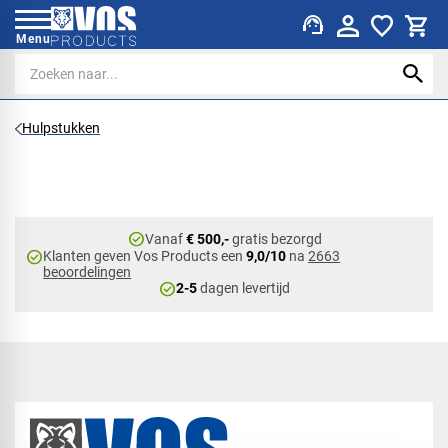
support_agent
Menu
Hulpstukken
check_circle
Vanaf
€ 500,-
gratis bezorgd
check_circle
Klanten geven Vos Products een
9,0/10
na
2663
beoordelingen
check_circle
2-5
dagen levertijd