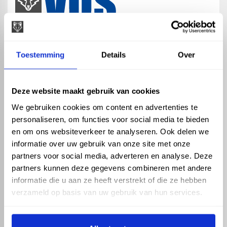
map
Veensesteeg 8, 4264 KG Veen
Toestemming
Details
Over
phone_enabled
+31 416 75 02 55
mail
info@vosproducts.nl
Deze website maakt gebruik van cookies
We gebruiken cookies om content en advertenties te
personaliseren, om functies voor social media te bieden
check_circle
Dé bouwmarkt van Altena
en om ons websiteverkeer te analyseren. Ook delen we
check_circle
Direct uit grote voorraad geleverd met eigen transport
informatie over uw gebruik van onze site met onze
check_circle
Levering in NL en BE
partners voor social media, adverteren en analyse. Deze
partners kunnen deze gegevens combineren met andere
ASSORTIMENT
KENNIS EN HULP
informatie die u aan ze heeft verstrekt of die ze hebben
Hemelwaterafvoer
Klantenservice
verzameld op basis van uw gebruik van hun services.
Drukleiding
Kennisbank
Riolering
Veelgestelde vragen
Beregening
Tuin en Terras