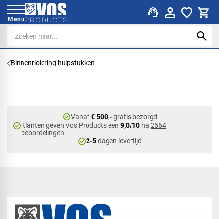
support_agent
Menu
Binnenriolering hulpstukken
check_circle
Vanaf
€ 500,-
gratis bezorgd
check_circle
Klanten geven Vos Products een
9,0/10
na
2664
beoordelingen
check_circle
2-5
dagen levertijd