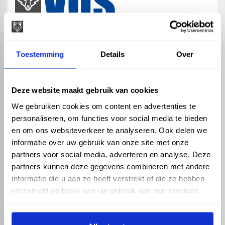
map
Veensesteeg 8, 4264 KG Veen
Toestemming
Details
Over
phone_enabled
+31 416 75 02 55
mail
info@vosproducts.nl
Deze website maakt gebruik van cookies
We gebruiken cookies om content en advertenties te
personaliseren, om functies voor social media te bieden
check_circle
Dé bouwmarkt van Altena
en om ons websiteverkeer te analyseren. Ook delen we
check_circle
Direct uit grote voorraad geleverd met eigen transport
informatie over uw gebruik van onze site met onze
check_circle
Levering in NL en BE
partners voor social media, adverteren en analyse. Deze
partners kunnen deze gegevens combineren met andere
ASSORTIMENT
KENNIS EN HULP
informatie die u aan ze heeft verstrekt of die ze hebben
Hemelwaterafvoer
Klantenservice
verzameld op basis van uw gebruik van hun services.
Drukleiding
Kennisbank
Riolering
Veelgestelde vragen
Beregening
Tuin en Terras