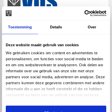
map
Veensesteeg 8, 4264 KG Veen
Toestemming
Details
Over
phone_enabled
+31 416 75 02 55
mail
info@vosproducts.nl
Deze website maakt gebruik van cookies
We gebruiken cookies om content en advertenties te
personaliseren, om functies voor social media te bieden
check_circle
Dé bouwmarkt van Altena
en om ons websiteverkeer te analyseren. Ook delen we
check_circle
Direct uit grote voorraad geleverd met eigen transport
informatie over uw gebruik van onze site met onze
check_circle
Levering in NL en BE
partners voor social media, adverteren en analyse. Deze
partners kunnen deze gegevens combineren met andere
ASSORTIMENT
KENNIS EN HULP
informatie die u aan ze heeft verstrekt of die ze hebben
Hemelwaterafvoer
Klantenservice
verzameld op basis van uw gebruik van hun services.
Drukleiding
Kennisbank
Riolering
Veelgestelde vragen
Beregening
Tuin en Terras