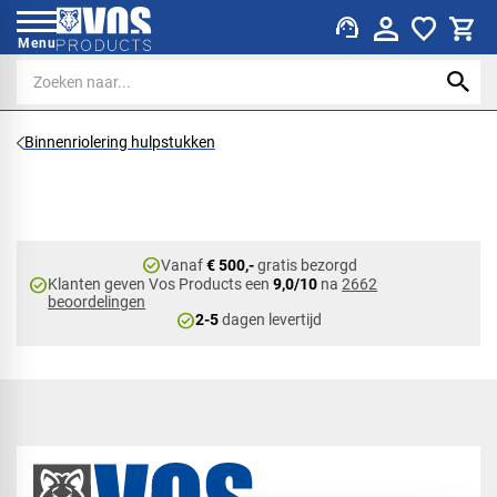
support_agent
Menu
Binnenriolering hulpstukken
check_circle
Vanaf
€ 500,-
gratis bezorgd
check_circle
Klanten geven Vos Products een
9,0/10
na
2662
beoordelingen
check_circle
2-5
dagen levertijd