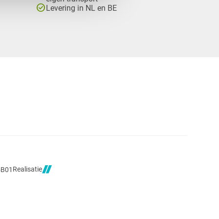
check_circle
Levering in NL en BE
Realisatie
5B01