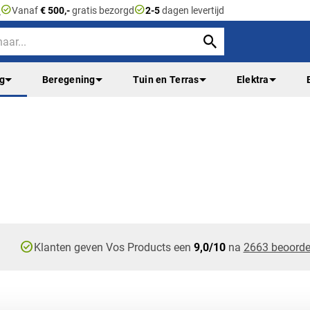
check_circle
check_circle
n
Vanaf
€ 500,-
gratis bezorgd
2-5
dagen levertijd
ng
Beregening
Tuin en Terras
Elektra
check_circle
Klanten geven Vos Products een
9,0/10
na
2663 beoorde