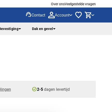
Over ons
Veelgestelde vragen
support_agent
Contact
Account
Bevestiging
Dak en gevel
check_circle
lingen
2-5
dagen levertijd