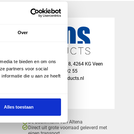
Over
 media te bieden en om ons
map
Veensesteeg 8, 4264 KG Veen
ze partners voor social
phone_enabled
+31 416 75 02 55
nformatie die u aan ze heeft
mail
info@vosproducts.nl
Alles toestaan
check_circle
Dé bouwmarkt van Altena
check_circle
Direct uit grote voorraad geleverd met
eigen transport