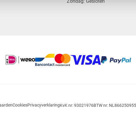
​Zondag: Gesloten
aarden
Cookies
Privacyverklaring
KvK nr: 93021976
BTW nr: NL86625095