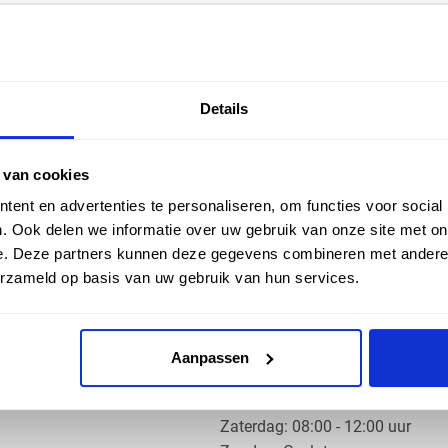
EN HULP
ZAKELIJK
Details
ice
Klantaccount aanvragen
k
e vragen
 van cookies
ent en advertenties te personaliseren, om functies voor social
. Ook delen we informatie over uw gebruik van onze site met on
e. Deze partners kunnen deze gegevens combineren met andere i
erzameld op basis van uw gebruik van hun services.
OS PRODUCTS
OPENINGSTIJDEN
Aanpassen
Ma t/m do: 07:30 - 17:30 uur
​Vrijdag: 07:30 - 17:00 uur
​Zaterdag: 08:00 - 12:00 uur