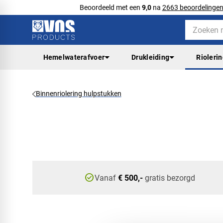
Beoordeeld met een
9,0
na
2663 beoordelinge
Hemelwaterafvoer
Drukleiding
Rioleri
Binnenriolering hulpstukken
check_circle
Vanaf
€ 500,-
gratis bezorgd