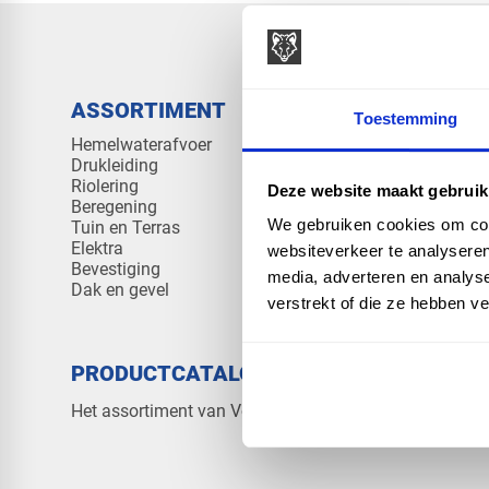
ASSORTIMENT
KENNIS 
Toestemming
Hemelwaterafvoer
Klantenserv
Drukleiding
Kennisban
Riolering
Veelgesteld
Deze website maakt gebruik
Beregening
We gebruiken cookies om cont
Tuin en Terras
Elektra
websiteverkeer te analyseren
Bevestiging
media, adverteren en analys
Dak en gevel
verstrekt of die ze hebben v
PRODUCTCATALOGUS 2026
OVER V
Contact
Het assortiment van Vos Products
Over ons