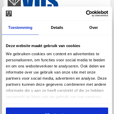
map
Veensesteeg 8, 4264 KG Veen
Toestemming
Details
Over
phone_enabled
+31 416 75 02 55
mail
info@vosproducts.nl
Deze website maakt gebruik van cookies
We gebruiken cookies om content en advertenties te
personaliseren, om functies voor social media te bieden
check_circle
Dé bouwmarkt van Altena
en om ons websiteverkeer te analyseren. Ook delen we
check_circle
Direct uit grote voorraad geleverd met eigen transport
informatie over uw gebruik van onze site met onze
check_circle
Levering in NL en BE
partners voor social media, adverteren en analyse. Deze
partners kunnen deze gegevens combineren met andere
ASSORTIMENT
KENNIS EN HULP
informatie die u aan ze heeft verstrekt of die ze hebben
Hemelwaterafvoer
Klantenservice
verzameld op basis van uw gebruik van hun services.
Drukleiding
Kennisbank
Riolering
Veelgestelde vragen
Beregening
Tuin en Terras