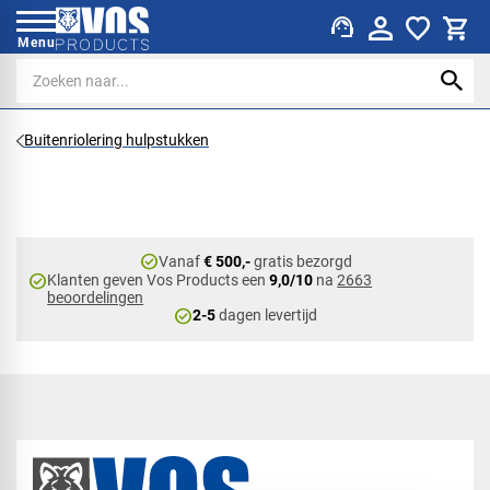
support_agent
Menu
Buitenriolering hulpstukken
check_circle
Vanaf
€ 500,-
gratis bezorgd
check_circle
Klanten geven Vos Products een
9,0/10
na
2663
beoordelingen
check_circle
2-5
dagen levertijd