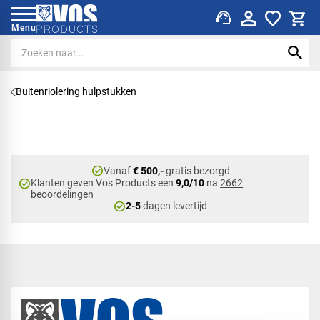
support_agent
Menu
Buitenriolering hulpstukken
check_circle
Vanaf
€ 500,-
gratis bezorgd
check_circle
Klanten geven Vos Products een
9,0/10
na
2662
beoordelingen
check_circle
2-5
dagen levertijd