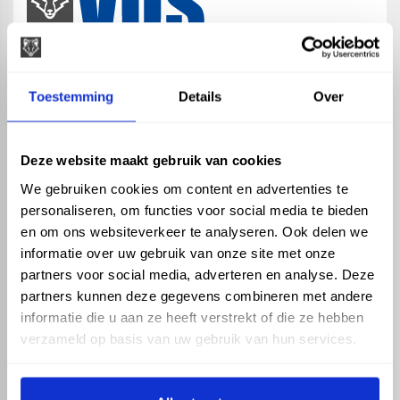
map
Veensesteeg 8, 4264 KG Veen
Toestemming
Details
Over
phone_enabled
+31 416 75 02 55
mail
info@vosproducts.nl
Deze website maakt gebruik van cookies
We gebruiken cookies om content en advertenties te
personaliseren, om functies voor social media te bieden
check_circle
Dé bouwmarkt van Altena
en om ons websiteverkeer te analyseren. Ook delen we
check_circle
Direct uit grote voorraad geleverd met eigen transport
informatie over uw gebruik van onze site met onze
check_circle
Levering in NL en BE
partners voor social media, adverteren en analyse. Deze
partners kunnen deze gegevens combineren met andere
ASSORTIMENT
KENNIS EN HULP
informatie die u aan ze heeft verstrekt of die ze hebben
Hemelwaterafvoer
Klantenservice
verzameld op basis van uw gebruik van hun services.
Drukleiding
Kennisbank
Riolering
Veelgestelde vragen
Beregening
Tuin en Terras