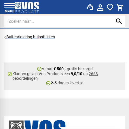
support_agent
Menu
Buitenriolering hulpstukken
check_circle
Vanaf
€ 500,-
gratis bezorgd
check_circle
Klanten geven Vos Products een
9,0/10
na
2663
beoordelingen
check_circle
2-5
dagen levertijd