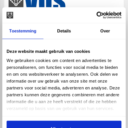
map
Veensesteeg 8, 4264 KG Veen
Toestemming
Details
Over
phone_enabled
+31 416 75 02 55
mail
info@vosproducts.nl
Deze website maakt gebruik van cookies
We gebruiken cookies om content en advertenties te
personaliseren, om functies voor social media te bieden
check_circle
Dé bouwmarkt van Altena
en om ons websiteverkeer te analyseren. Ook delen we
check_circle
Direct uit grote voorraad geleverd met eigen transport
informatie over uw gebruik van onze site met onze
check_circle
Levering in NL en BE
partners voor social media, adverteren en analyse. Deze
partners kunnen deze gegevens combineren met andere
ASSORTIMENT
KENNIS EN HULP
informatie die u aan ze heeft verstrekt of die ze hebben
Hemelwaterafvoer
Klantenservice
verzameld op basis van uw gebruik van hun services.
Drukleiding
Kennisbank
Riolering
Veelgestelde vragen
Beregening
Tuin en Terras