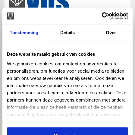
map
Veensesteeg 8, 4264 KG Veen
Toestemming
Details
Over
phone_enabled
+31 416 75 02 55
mail
info@vosproducts.nl
Deze website maakt gebruik van cookies
We gebruiken cookies om content en advertenties te
personaliseren, om functies voor social media te bieden
check_circle
Dé bouwmarkt van Altena
en om ons websiteverkeer te analyseren. Ook delen we
check_circle
Direct uit grote voorraad geleverd met eigen transport
informatie over uw gebruik van onze site met onze
check_circle
Levering in NL en BE
partners voor social media, adverteren en analyse. Deze
partners kunnen deze gegevens combineren met andere
ASSORTIMENT
KENNIS EN HULP
informatie die u aan ze heeft verstrekt of die ze hebben
Hemelwaterafvoer
Klantenservice
verzameld op basis van uw gebruik van hun services.
Drukleiding
Kennisbank
Riolering
Veelgestelde vragen
Beregening
Tuin en Terras