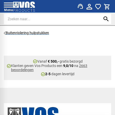
support_agent
Menu
Buitenriolering hulpstukken
check_circle
Vanaf
€ 500,-
gratis bezorgd
check_circle
Klanten geven Vos Products een
9,0/10
na
2663
beoordelingen
check_circle
2-5
dagen levertijd