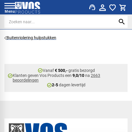
support_agent
Menu
Buitenriolering hulpstukken
check_circle
Vanaf
€ 500,-
gratis bezorgd
check_circle
Klanten geven Vos Products een
9,0/10
na
2663
beoordelingen
check_circle
2-5
dagen levertijd