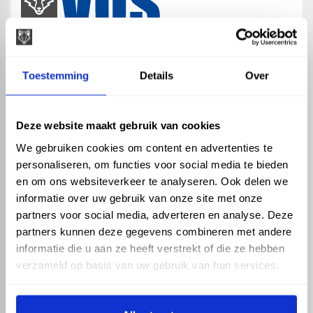
map
Veensesteeg 8, 4264 KG Veen
Toestemming
Details
Over
phone_enabled
+31 416 75 02 55
mail
info@vosproducts.nl
Deze website maakt gebruik van cookies
We gebruiken cookies om content en advertenties te
personaliseren, om functies voor social media te bieden
check_circle
Dé bouwmarkt van Altena
en om ons websiteverkeer te analyseren. Ook delen we
check_circle
Direct uit grote voorraad geleverd met eigen transport
informatie over uw gebruik van onze site met onze
check_circle
Levering in NL en BE
partners voor social media, adverteren en analyse. Deze
partners kunnen deze gegevens combineren met andere
ASSORTIMENT
KENNIS EN HULP
informatie die u aan ze heeft verstrekt of die ze hebben
Hemelwaterafvoer
Klantenservice
verzameld op basis van uw gebruik van hun services.
Drukleiding
Kennisbank
Riolering
Veelgestelde vragen
Beregening
Tuin en Terras